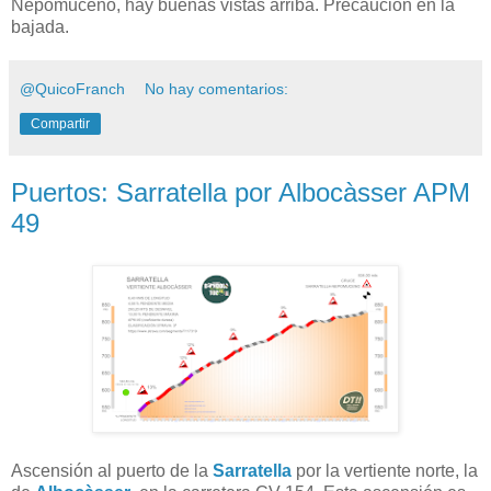
Nepomuceno, hay buenas vistas arriba. Precaución en la
bajada.
@QuicoFranch
No hay comentarios:
Compartir
Puertos: Sarratella por Albocàsser APM
49
Ascensión al puerto de la
Sarratella
por la vertiente norte, la