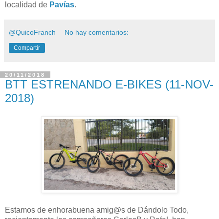
localidad de
Pavías
.
@QuicoFranch
No hay comentarios:
Compartir
20/11/2018
BTT ESTRENANDO E-BIKES (11-NOV-
2018)
Estamos de enhorabuena amig@s de Dándolo Todo,