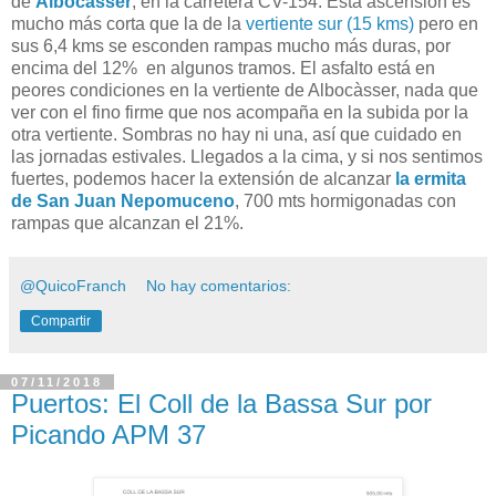
de
Albocàsser
, en la carretera CV-154. Esta ascensión es
mucho más corta que la de la
vertiente sur (15 kms)
pero en
sus 6,4 kms se esconden rampas mucho más duras, por
encima del 12% en algunos tramos. El asfalto está en
peores condiciones en la vertiente de Albocàsser, nada que
ver con el fino firme que nos acompaña en la subida por la
otra vertiente. Sombras no hay ni una, así que cuidado en
las jornadas estivales. Llegados a la cima, y si nos sentimos
fuertes, podemos hacer la extensión de alcanzar
la ermita
de San Juan Nepomuceno
, 700 mts hormigonadas con
rampas que alcanzan el 21%.
@QuicoFranch
No hay comentarios:
Compartir
07/11/2018
Puertos: El Coll de la Bassa Sur por
Picando APM 37