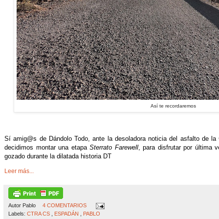
Así te recordaremos
Sí amig@s de Dándolo Todo, ante la desoladora noticia del asfalto de la
decidimos montar una etapa
Sterrato Farewell
, para disfrutar por última 
gozado durante la dilatada historia DT
Leer más...
Autor
Pablo
4 COMENTARIOS
Labels:
CTRA CS
,
ESPADÁN
,
PABLO