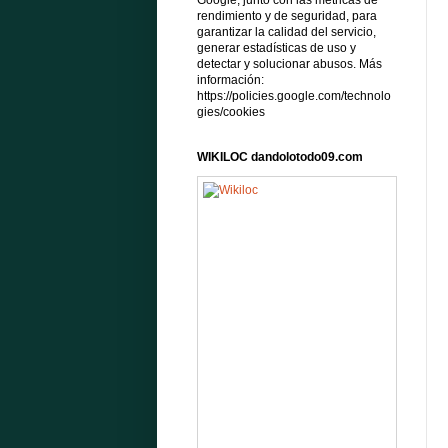
Google, junto con las métricas de
rendimiento y de seguridad, para
garantizar la calidad del servicio,
generar estadísticas de uso y
detectar y solucionar abusos. Más
información:
https://policies.google.com/technolo
gies/cookies
WIKILOC dandolotodo09.com