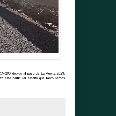
 CV-200 debido al paso de La Vuelta 2023,
vez este particular asfalto que tanto hemos