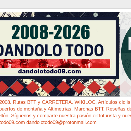
 2008. Rutas BTT y CARRETERA. WIKILOC. Artículos ciclis
puertos de montaña y Altimetrías. Marchas BTT. Reseñas de 
ellón. Síguenos y comparte nuestra pasión cicloturista y nue
todo09.com dandolotodo09@protonmail.com