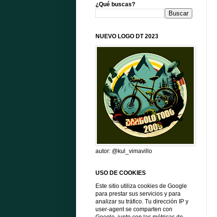
¿Qué buscas?
NUEVO LOGO DT 2023
autor: @kul_vimavillo
USO DE COOKIES
Este sitio utiliza cookies de Google
para prestar sus servicios y para
analizar su tráfico. Tu dirección IP y
user-agent se comparten con