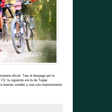
era oficial. Tras el despago por la
CV, la siguiente era la de Tuéjar.
tía buenas sendas y una ruta impresionante