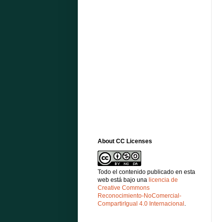
About CC Licenses
Todo el contenido publicado en esta
web está bajo una
licencia de
Creative Commons
Reconocimiento-NoComercial-
CompartirIgual 4.0 Internacional
.