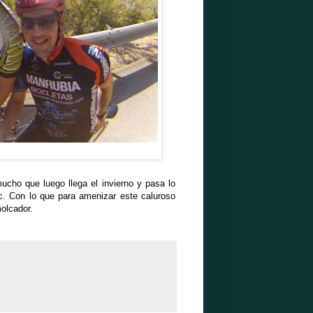
cho que luego llega el invierno y pasa lo
tc. Con lo que para amenizar este caluroso
molcador.