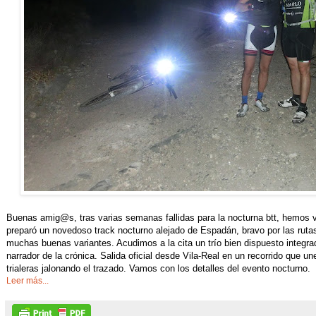
Buenas amig@s, tras varias semanas fallidas para la nocturna btt, hemos v
preparó un novedoso track nocturno alejado de Espadán, bravo por las ruta
muchas buenas variantes. Acudimos a la cita un trío bien dispuesto integra
narrador de la crónica. Salida oficial desde Vila-Real en un recorrido que u
trialeras jalonando el trazado. Vamos con los detalles del evento nocturno.
Leer más...