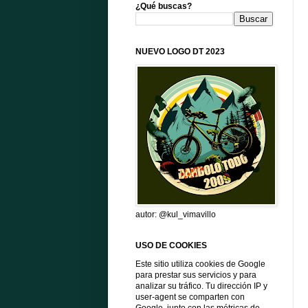
¿Qué buscas?
NUEVO LOGO DT 2023
autor: @kul_vimavillo
USO DE COOKIES
Este sitio utiliza cookies de Google
para prestar sus servicios y para
analizar su tráfico. Tu dirección IP y
user-agent se comparten con