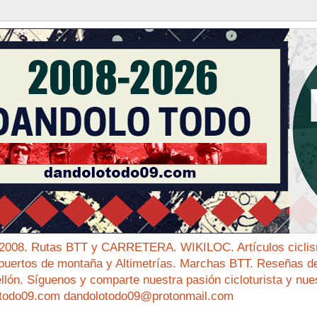
 2008. Rutas BTT y CARRETERA. WIKILOC. Artículos ciclis
puertos de montaña y Altimetrías. Marchas BTT. Reseñas de 
ellón. Síguenos y comparte nuestra pasión cicloturista y nue
todo09.com dandolotodo09@protonmail.com