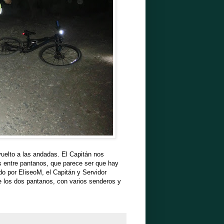
uelto a las andadas. El Capitán nos
s entre pantanos, que parece ser que hay
do por EliseoM, el Capitán y Servidor
ne los dos pantanos, con varios senderos y