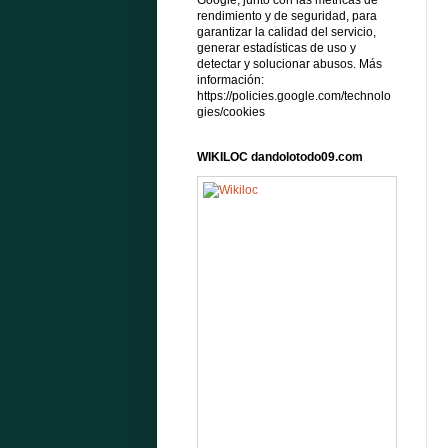
Google, junto con las métricas de
rendimiento y de seguridad, para
garantizar la calidad del servicio,
generar estadísticas de uso y
detectar y solucionar abusos. Más
información:
https://policies.google.com/technolo
gies/cookies
WIKILOC dandolotodo09.com