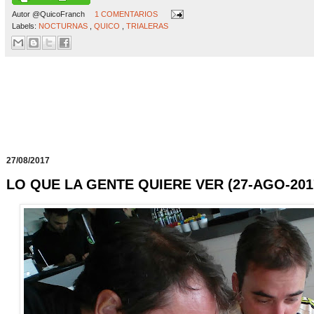
Autor
@QuicoFranch
1 COMENTARIOS
Labels:
NOCTURNAS
,
QUICO
,
TRIALERAS
27/08/2017
LO QUE LA GENTE QUIERE VER (27-AGO-201