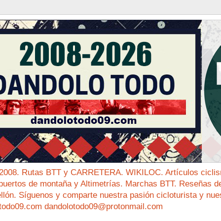
 2008. Rutas BTT y CARRETERA. WIKILOC. Artículos ciclis
puertos de montaña y Altimetrías. Marchas BTT. Reseñas de 
ellón. Síguenos y comparte nuestra pasión cicloturista y nue
todo09.com dandolotodo09@protonmail.com