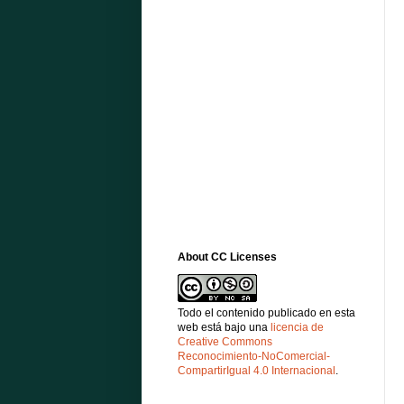
About CC Licenses
Todo el contenido publicado en esta
web está bajo una
licencia de
Creative Commons
Reconocimiento-NoComercial-
CompartirIgual 4.0 Internacional
.