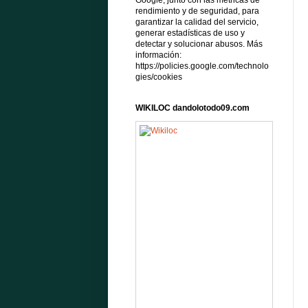
Google, junto con las métricas de
rendimiento y de seguridad, para
garantizar la calidad del servicio,
generar estadísticas de uso y
detectar y solucionar abusos. Más
información:
https://policies.google.com/technolo
gies/cookies
WIKILOC dandolotodo09.com