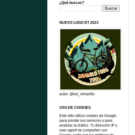
¿Qué buscas?
NUEVO LOGO DT 2023
autor: @kul_vimavillo
USO DE COOKIES
Este sitio utiliza cookies de Google
para prestar sus servicios y para
analizar su tráfico. Tu dirección IP y
user-agent se comparten con