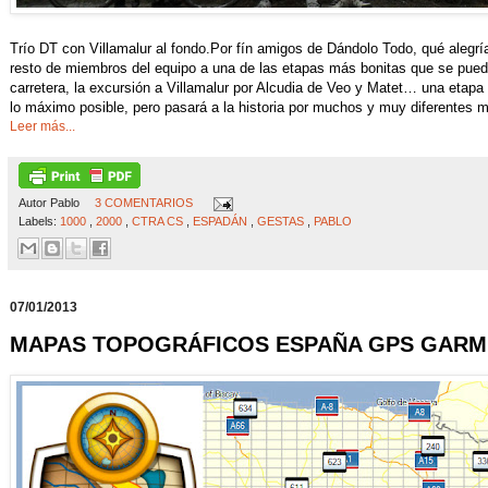
Trío DT con Villamalur al fondo.Por fín amigos de Dándolo Todo, qué alegría
resto de miembros del equipo a una de las etapas más bonitas que se puede
carretera, la excursión a Villamalur por Alcudia de Veo y Matet… una etapa 
lo máximo posible, pero pasará a la historia por muchos y muy diferentes 
Leer más...
Autor
Pablo
3 COMENTARIOS
Labels:
1000
,
2000
,
CTRA CS
,
ESPADÁN
,
GESTAS
,
PABLO
07/01/2013
MAPAS TOPOGRÁFICOS ESPAÑA GPS GARM