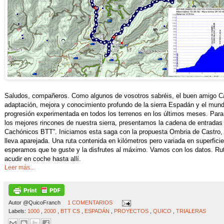
Saludos, compañeros. Como algunos de vosotros sabréis, el buen amigo C
adaptación, mejora y conocimiento profundo de la sierra Espadán y el mundo
progresión experimentada en todos los terrenos en los últimos meses. Para
los mejores rincones de nuestra sierra, presentamos la cadena de entradas
Cachónicos BTT”. Iniciamos esta saga con la propuesta Ombria de Castro, 
lleva aparejada. Una ruta contenida en kilómetros pero variada en superfici
esperamos que te guste y la disfrutes al máximo. Vamos con los datos. Rut
acudir en coche hasta allí.
Leer más...
Autor
@QuicoFranch
1 COMENTARIOS
Labels:
1000
,
2000
,
BTT CS
,
ESPADÁN
,
PROYECTOS
,
QUICO
,
TRIALERAS