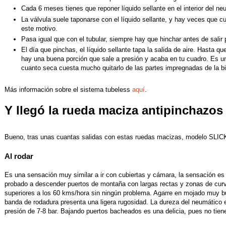
Cada 6 meses tienes que reponer líquido sellante en el interior del ne
La válvula suele taponarse con el líquido sellante, y hay veces que 
este motivo.
Pasa igual que con el tubular, siempre hay que hinchar antes de salir 
El día que pinchas, el líquido sellante tapa la salida de aire. Hasta qu
hay una buena porción que sale a presión y acaba en tu cuadro. Es un
cuanto seca cuesta mucho quitarlo de las partes impregnadas de la bi
Más información sobre el sistema tubeless
aquí
.
Y llegó la rueda maciza antipinchazo
Bueno, tras unas cuantas salidas con estas ruedas macizas, modelo SLIC
Al rodar
Es una sensación muy similar a ir con cubiertas y cámara, la sensación 
probado a descender puertos de montaña con largas rectas y zonas de cur
superiores a los 60 kms/hora sin ningún problema. Agarre en mojado muy bu
banda de rodadura presenta una ligera rugosidad. La dureza del neumático es
presión de 7-8 bar. Bajando puertos bacheados es una delicia, pues no tiene