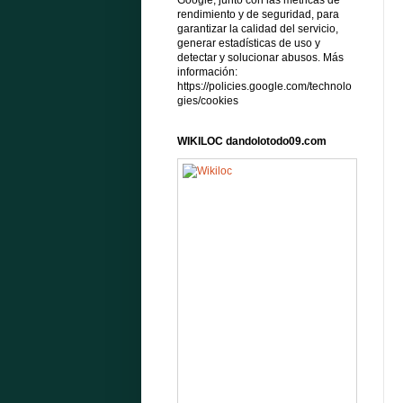
Google, junto con las métricas de
rendimiento y de seguridad, para
garantizar la calidad del servicio,
generar estadísticas de uso y
detectar y solucionar abusos. Más
información:
https://policies.google.com/technolo
gies/cookies
WIKILOC dandolotodo09.com