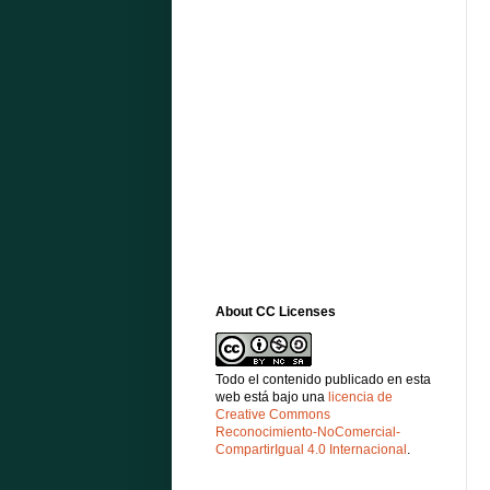
About CC Licenses
Todo el contenido publicado en esta
web está bajo una
licencia de
Creative Commons
Reconocimiento-NoComercial-
CompartirIgual 4.0 Internacional
.