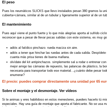
El peso
Pues los neumáticos SLICKS que llevo instalados pesan 380 gramos la unida
cubierta+cámara, similar al de un tubular y ligeramente superior al de un tub
El mantenimiento
Pues aquí viene el punto fuerte y lo que más alegrías aporta al sufrido cic
reconocer que a pesar de llevar pocas salidas con este sistema, es muy gra
adiós al fatídico pinchazo. rueda maciza sin aire.
adiós a tener que hinchar las ruedas antes de cada salida. Despídete
cuanta más prisa tienes de buena mañana.
olvídate del kit antipinchazos. simplemente sal a rodar o entrenar con 
mejor amigo las cámaras de repuesto, las palancas de plástico, la bo
necesaria para transportar todo ese material...¿cuánto debe pesar to
enumerar?
El precio: puedes comprar directamente una unidad por 65 euro
Sobre el montaje y el desmontaje. Ver vídeos
Si te animas y eres habilidoso en estos menesteres, pueders hacerlo tú mi
especiales. Hay una guía de montaje que aporta el fabricante. No se usa má