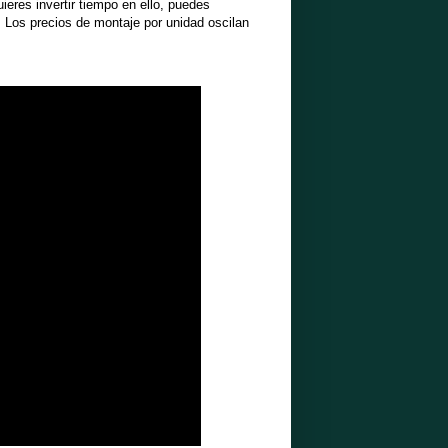
ieres invertir tiempo en ello, puedes
o. Los precios de montaje por unidad oscilan