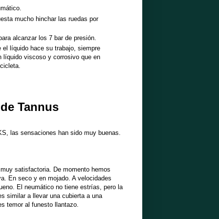
umático.
cuesta mucho hinchar las ruedas por
para alcanzar los 7 bar de presión.
e el líquido hace su trabajo, siempre
 líquido viscoso y corrosivo que en
cicleta.
s de Tannus
KS, las sensaciones han sido muy buenas.
es muy satisfactoria. De momento hemos
va. En seco y en mojado. A velocidades
eno. El neumático no tiene estrías, pero la
 similar a llevar una cubierta a una
s temor al funesto llantazo.