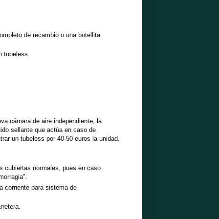
completo de recambio o una botellita
n tubeless.
eva cámara de aire independiente, la
quido sellante que actúa en caso de
rar un tubeless por 40-50 euros la unidad.
as cubiertas normales, pues en caso
morragia".
ta corriente para sistema de
rretera.