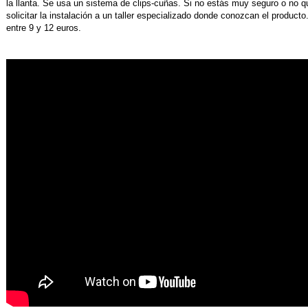
la llanta. Se usa un sistema de clips-cuñas. Si no estás muy seguro o no qu
solicitar la instalación a un taller especializado donde conozcan el product
entre 9 y 12 euros.