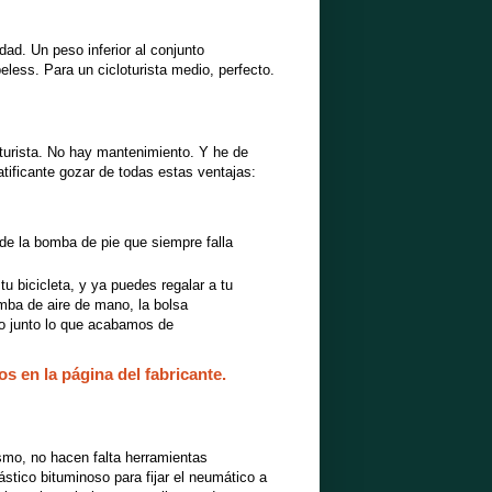
d. Un peso inferior al conjunto
eless. Para un cicloturista medio, perfecto.
loturista. No hay mantenimiento. Y he de
tificante gozar de todas estas ventajas:
 de la bomba de pie que siempre falla
tu bicicleta, y ya puedes regalar a tu
mba de aire de mano, la bolsa
do junto lo que acabamos de
s en la página del fabricante.
smo, no hacen falta herramientas
stico bituminoso para fijar el neumático a