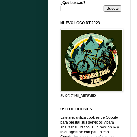
¿Qué buscas?
NUEVO LOGO DT 2023
autor: @kul_vimavillo
USO DE COOKIES
Este sitio utiliza cookies de Google
para prestar sus servicios y para
analizar su tráfico. Tu dirección IP y
user-agent se comparten con