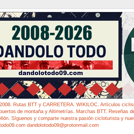
 2008. Rutas BTT y CARRETERA. WIKILOC. Artículos ciclis
puertos de montaña y Altimetrías. Marchas BTT. Reseñas de 
ellón. Síguenos y comparte nuestra pasión cicloturista y nue
todo09.com dandolotodo09@protonmail.com