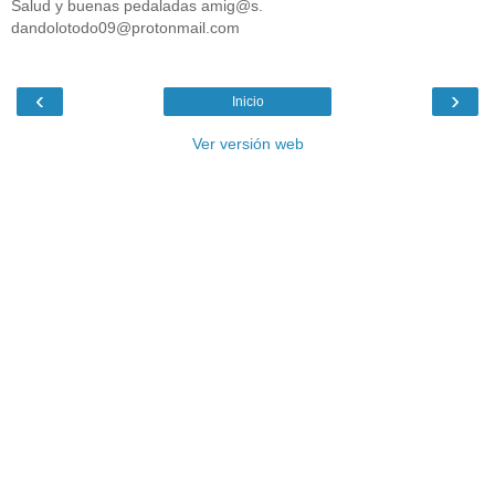
Salud y buenas pedaladas amig@s.
dandolotodo09@protonmail.com
‹
›
Inicio
Ver versión web