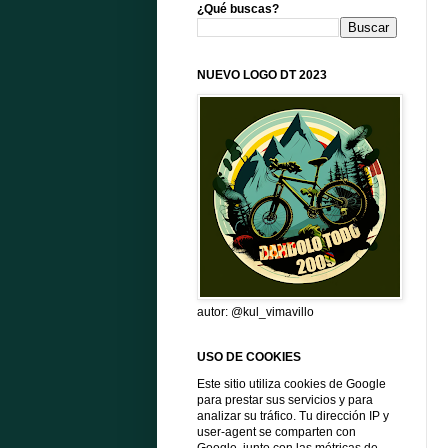
¿Qué buscas?
NUEVO LOGO DT 2023
autor: @kul_vimavillo
USO DE COOKIES
Este sitio utiliza cookies de Google
para prestar sus servicios y para
analizar su tráfico. Tu dirección IP y
user-agent se comparten con