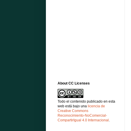
About CC Licenses
Todo el contenido publicado en esta
web está bajo una
licencia de
Creative Commons
Reconocimiento-NoComercial-
CompartirIgual 4.0 Internacional
.