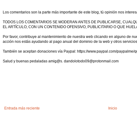
Los comentarios son la parte más importante de este blog, tú opinión nos interes
TODOS LOS COMENTARIOS SE MODERAN ANTES DE PUBLICARSE, CUALQ
EL ARTÍCULO, CON UN CONTENIDO OFENSIVO, PUBLICITARIO O QUE HUELA
Por favor, contribuye al mantenimiento de nuestra web clicando en alguno de nues
acción nos estás ayudando al pago anual del dominio de la web y otros servicio
También se aceptan donaciones vía Paypal: https://www.paypal.com/paypalme/q
Salud y buenas pedaladas amig@s. dandolotodo09@protonmail.com
Entrada más reciente
Inicio