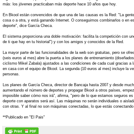
más: los jóvenes practicaban más deporte hace 10 años que hoy.
En Bkool están convencidos de que una de las causas es la Red: "La gente 
cosa o a otra, y está ganando Internet. O conseguimos combinarlos o en esa
deporte", dice García Checa.
El sistema proporciona una doble motivación: facilita la competición con uno
de ti que hay en tu historial") y con los amigos y conocidos de la Red.
La mayor parte de las funcionalidades de la web son gratuitas, pero se ofr
(seis euros al mes) abre la puerta a los planes de entrenamiento (diseñados
ciclismo Mikel Zabala) ajustados a las condiciones de cada cual gracias a 
en casa con el equipo de Bkool. La segunda (10 euros al mes) incluye la v
personas.
Los planes de García Checa, director de Bancaja hasta 2007 y desde mucho a
aumentando el número de deportes y propagar Bkool a otros países, empe
imposible saber cómo nos irá", afirma, "pero de lo que estamos seguros es
deporte con aparatos será así. Las máquinas no serán individuales o aisl
con otras. Y al final no son máquinas conectadas, lo que estás conectando
**Publicado en "El Pais"