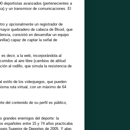
00 deportistas avanzados (pertenecientes a
 casa) y un transmisor de comunicaciones. El
ro y opcionalmente un registrador de
l mayor quebradero de cabeza de Bkool, que
encia, consistió en desarrollar un equipo
illar) capaz de captar la señal de
 es decir, a la web, incorporándola al
orridos al aire libre (cambios de altitud
ción al rodillo, que simula la resistencia de
al estilo de los videojuegos, que pueden
misma ruta virtual, con un máximo de 64
e del contenido de su perfil es público,
los grandes enemigos del deporte: la
los españoles entre 15 y 74 años practicaba
sejo Superior de Deportes de 2005. Y algo