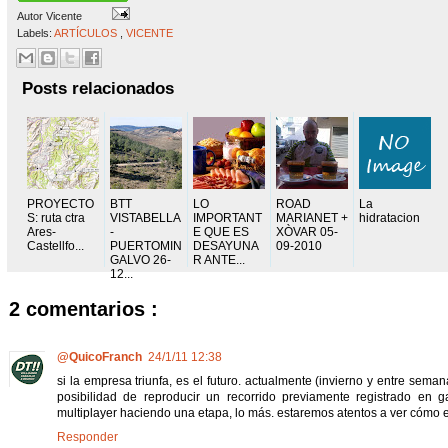
Autor
Vicente
Labels:
ARTÍCULOS
,
VICENTE
Posts relacionados
PROYECTO
BTT
LO
ROAD
La
S: ruta ctra
VISTABELLA
IMPORTANT
MARIANET +
hidratacion
Ares-
-
E QUE ES
XÒVAR 05-
Castellfo...
PUERTOMIN
DESAYUNA
09-2010
GALVO 26-
R ANTE...
12...
2 comentarios :
@QuicoFranch
24/1/11 12:38
si la empresa triunfa, es el futuro. actualmente (invierno y entre seman
posibilidad de reproducir un recorrido previamente registrado en 
multiplayer haciendo una etapa, lo más. estaremos atentos a ver cómo 
Responder