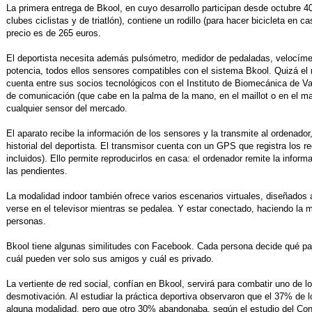
La primera entrega de Bkool, en cuyo desarrollo participan desde octubre 4
clubes ciclistas y de triatlón), contiene un rodillo (para hacer bicicleta en
precio es de 265 euros.
El deportista necesita además pulsómetro, medidor de pedaladas, velocímet
potencia, todos ellos sensores compatibles con el sistema Bkool. Quizá e
cuenta entre sus socios tecnológicos con el Instituto de Biomecánica de Val
de comunicación (que cabe en la palma de la mano, en el maillot o en el man
cualquier sensor del mercado.
El aparato recibe la información de los sensores y la transmite al ordenador,
historial del deportista. El transmisor cuenta con un GPS que registra los rec
incluidos). Ello permite reproducirlos en casa: el ordenador remite la informa
las pendientes.
La modalidad indoor también ofrece varios escenarios virtuales, diseñados 
verse en el televisor mientras se pedalea. Y estar conectado, haciendo la 
personas.
Bkool tiene algunas similitudes con Facebook. Cada persona decide qué part
cuál pueden ver solo sus amigos y cuál es privado.
La vertiente de red social, confían en Bkool, servirá para combatir uno de 
desmotivación. Al estudiar la práctica deportiva observaron que el 37% de 
alguna modalidad, pero que otro 30% abandonaba, según el estudio del Con