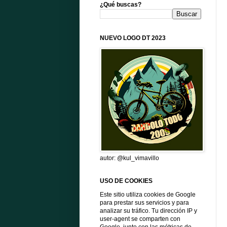
¿Qué buscas?
NUEVO LOGO DT 2023
autor: @kul_vimavillo
USO DE COOKIES
Este sitio utiliza cookies de Google
para prestar sus servicios y para
analizar su tráfico. Tu dirección IP y
user-agent se comparten con