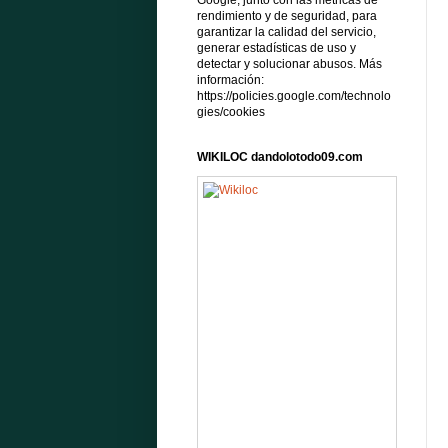
Google, junto con las métricas de
rendimiento y de seguridad, para
garantizar la calidad del servicio,
generar estadísticas de uso y
detectar y solucionar abusos. Más
información:
https://policies.google.com/technolo
gies/cookies
WIKILOC dandolotodo09.com