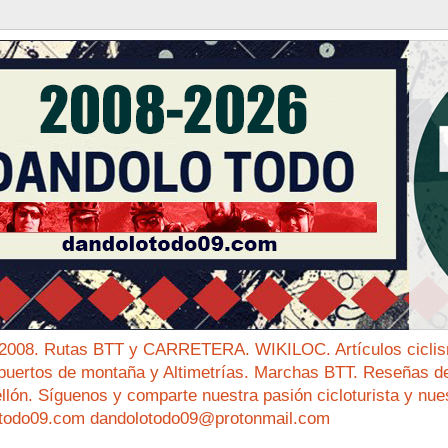
 2008. Rutas BTT y CARRETERA. WIKILOC. Artículos ciclis
puertos de montaña y Altimetrías. Marchas BTT. Reseñas de 
ellón. Síguenos y comparte nuestra pasión cicloturista y nue
todo09.com dandolotodo09@protonmail.com