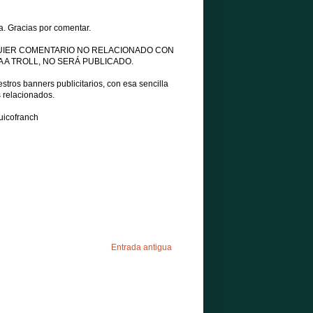
a. Gracias por comentar.
UIER COMENTARIO NO RELACIONADO CON
 A TROLL, NO SERÁ PUBLICADO.
tros banners publicitarios, con esa sencilla
s relacionados.
uicofranch
Entrada antigua