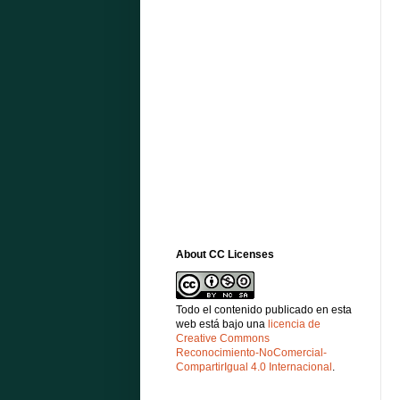
About CC Licenses
Todo el contenido publicado en esta
web está bajo una
licencia de
Creative Commons
Reconocimiento-NoComercial-
CompartirIgual 4.0 Internacional
.