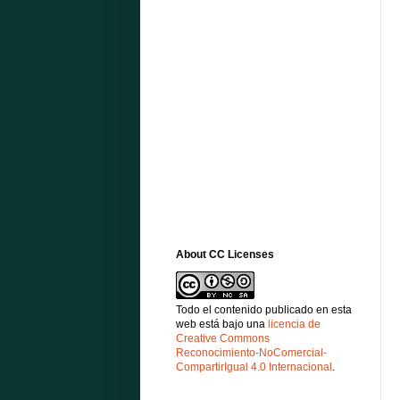
About CC Licenses
Todo el contenido publicado en esta
web está bajo una
licencia de
Creative Commons
Reconocimiento-NoComercial-
CompartirIgual 4.0 Internacional
.