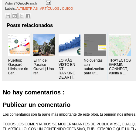
Autor
@QuicoFranch
Labels:
ALTIMETRÍAS
,
ARTÍCULOS
,
QUICO
Posts relacionados
Puertos:
El fin del
LO MÁS
No cuentas
TRAYECTOS
Gasparó-
Paraíso
VISTO EN
con
GARMIN
Llivis por río
Gravel | Una
DT.
autorización
CONNECT,
Ber...
ref...
RANKING
para ut...
vuelta a ...
DE ARTÍ...
No hay comentarios :
Publicar un comentario
Los comentarios son la parte más importante de este blog, tú opinión nos interes
TODOS LOS COMENTARIOS SE MODERAN ANTES DE PUBLICARSE, CUALQ
EL ARTÍCULO, CON UN CONTENIDO OFENSIVO, PUBLICITARIO O QUE HUELA