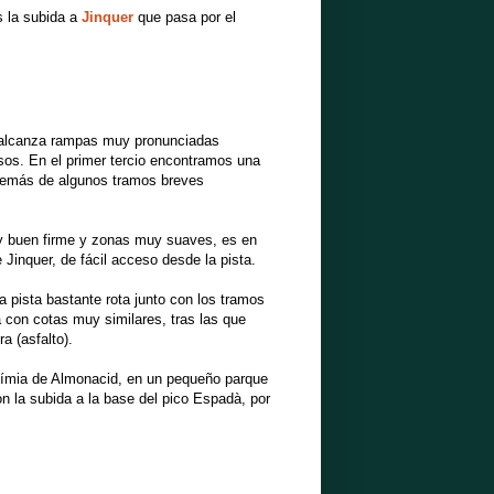
 la subida a
Jinquer
que pasa por el
 alcanza rampas muy pronunciadas
os. En el primer tercio encontramos una
demás de algunos tramos breves
uy buen firme y zonas muy suaves, es en
Jinquer, de fácil acceso desde la pista.
a pista bastante rota junto con los tramos
a con cotas muy similares, tras las que
a (asfalto).
lgímia de Almonacid, en un pequeño parque
n la subida a la base del pico Espadà, por