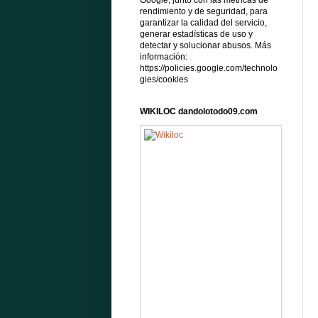
Google, junto con las métricas de
rendimiento y de seguridad, para
garantizar la calidad del servicio,
generar estadísticas de uso y
detectar y solucionar abusos. Más
información:
https://policies.google.com/technolo
gies/cookies
WIKILOC dandolotodo09.com