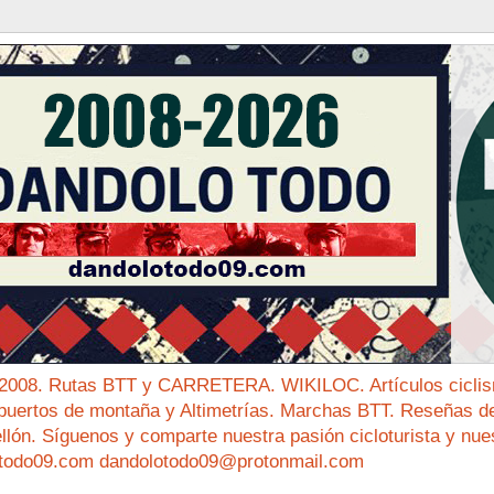
 2008. Rutas BTT y CARRETERA. WIKILOC. Artículos ciclis
puertos de montaña y Altimetrías. Marchas BTT. Reseñas de 
ellón. Síguenos y comparte nuestra pasión cicloturista y nue
todo09.com dandolotodo09@protonmail.com