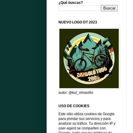
¿Qué buscas?
NUEVO LOGO DT 2023
autor: @kul_vimavillo
USO DE COOKIES
Este sitio utiliza cookies de Google
para prestar sus servicios y para
analizar su tráfico. Tu dirección IP y
user-agent se comparten con