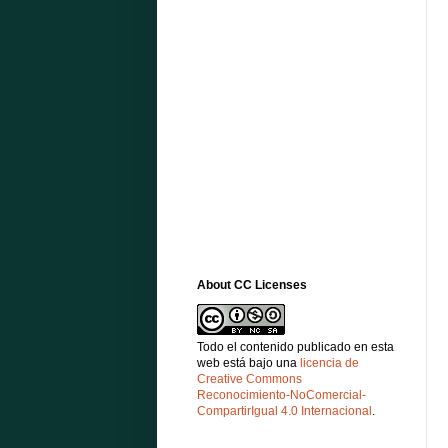
About CC Licenses
Todo el contenido publicado en esta
web está bajo una
licencia de
Creative Commons
Reconocimiento-NoComercial-
CompartirIgual 4.0 Internacional
.