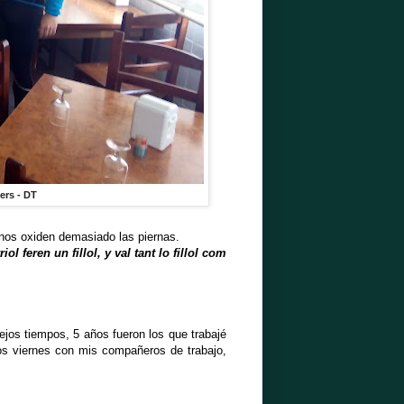
ers - DT
nos oxiden demasiado las piernas.
iol feren un fillol, y val tant lo fillol com
iejos tiempos, 5 años fueron los que trabajé
os viernes con mis compañeros de trabajo,