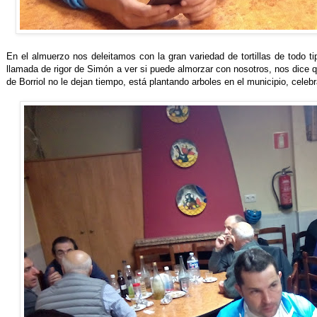
En el almuerzo nos deleitamos con la gran variedad de tortillas de todo ti
llamada de rigor de Simón a ver si puede almorzar con nosotros, nos dice 
de Borriol no le dejan tiempo, está plantando arboles en el municipio, celebr