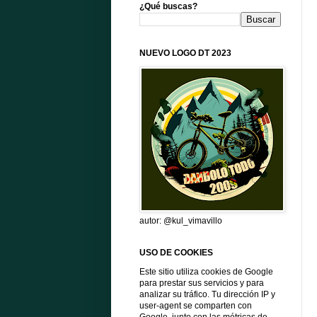
¿Qué buscas?
NUEVO LOGO DT 2023
autor: @kul_vimavillo
USO DE COOKIES
Este sitio utiliza cookies de Google
para prestar sus servicios y para
analizar su tráfico. Tu dirección IP y
user-agent se comparten con