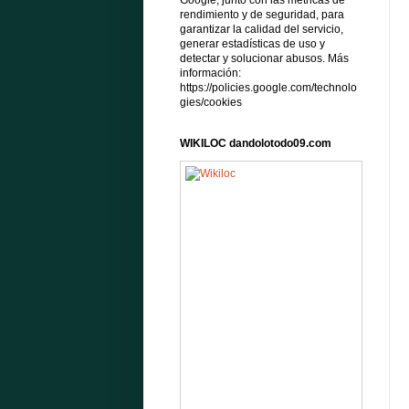
Google, junto con las métricas de
rendimiento y de seguridad, para
garantizar la calidad del servicio,
generar estadísticas de uso y
detectar y solucionar abusos. Más
información:
https://policies.google.com/technolo
gies/cookies
WIKILOC dandolotodo09.com