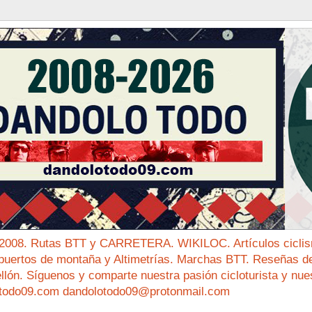
 2008. Rutas BTT y CARRETERA. WIKILOC. Artículos ciclis
puertos de montaña y Altimetrías. Marchas BTT. Reseñas de 
ellón. Síguenos y comparte nuestra pasión cicloturista y nue
todo09.com dandolotodo09@protonmail.com