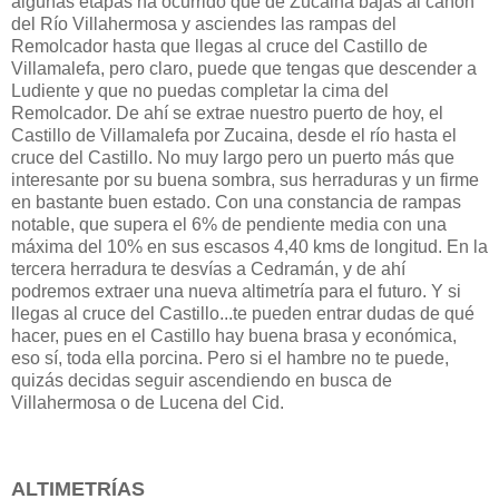
algunas etapas ha ocurrido que de Zucaina bajas al cañón
del Río Villahermosa y asciendes las rampas del
Remolcador hasta que llegas al cruce del Castillo de
Villamalefa, pero claro, puede que tengas que descender a
Ludiente y que no puedas completar la cima del
Remolcador. De ahí se extrae nuestro puerto de hoy, el
Castillo de Villamalefa por Zucaina, desde el río hasta el
cruce del Castillo. No muy largo pero un puerto más que
interesante por su buena sombra, sus herraduras y un firme
en bastante buen estado. Con una constancia de rampas
notable, que supera el 6% de pendiente media con una
máxima del 10% en sus escasos 4,40 kms de longitud. En la
tercera herradura te desvías a Cedramán, y de ahí
podremos extraer una nueva altimetría para el futuro. Y si
llegas al cruce del Castillo...te pueden entrar dudas de qué
hacer, pues en el Castillo hay buena brasa y económica,
eso sí, toda ella porcina. Pero si el hambre no te puede,
quizás decidas seguir ascendiendo en busca de
Villahermosa o de Lucena del Cid.
ALTIMETRÍAS