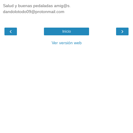
Salud y buenas pedaladas amig@s.
dandolotodo09@protonmail.com
‹
›
Inicio
Ver versión web