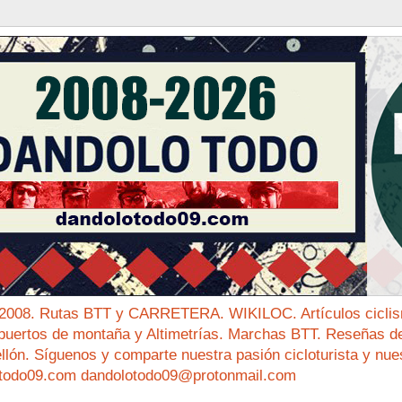
 2008. Rutas BTT y CARRETERA. WIKILOC. Artículos ciclis
puertos de montaña y Altimetrías. Marchas BTT. Reseñas de 
ellón. Síguenos y comparte nuestra pasión cicloturista y nue
todo09.com dandolotodo09@protonmail.com