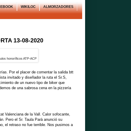
CEBOOK
WIKILOC
ALMORZADORES
RTA 13-08-2020
ítulos honoríficos ATP-ACP
ías. Por el placer de comentar la salida btt
ista invitado y diseñador la ruta el Sr.S,
cimiento de un nuevo tipo de biker que
videmos de una sabrosa cena en la pizzería
t Valenciana de la Vall. Calor sofocante,
tán. Pero el Sr. Taula Parà anunció su
o, el retraso no fue terrible. Nos pusimos a