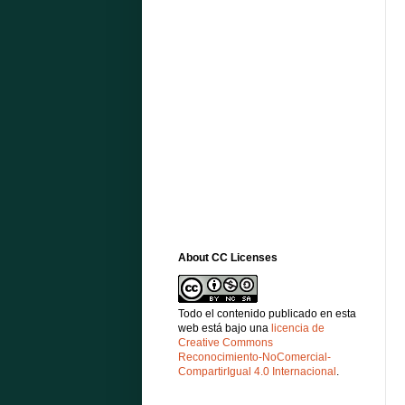
About CC Licenses
Todo el contenido publicado en esta
web está bajo una
licencia de
Creative Commons
Reconocimiento-NoComercial-
CompartirIgual 4.0 Internacional
.