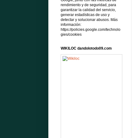
Google, junto con las métricas de
rendimiento y de seguridad, para
garantizar la calidad del servicio,
generar estadísticas de uso y
detectar y solucionar abusos. Más
información:
https://policies.google.com/technolo
gies/cookies
WIKILOC dandolotodo09.com