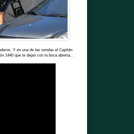
nderos. Y en una de las sendas el Capitán
n 1440 que te dejan con la boca abierta...