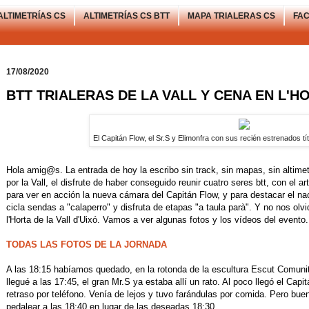
ALTIMETRÍAS CS
ALTIMETRÍAS CS BTT
MAPA TRIALERAS CS
FA
17/08/2020
BTT TRIALERAS DE LA VALL Y CENA EN L'HO
El Capitán Flow, el Sr.S y Elimonfra con sus recién estrenados t
Hola amig@s. La entrada de hoy la escribo sin track, sin mapas, sin altimetr
por la Vall, el disfrute de haber conseguido reunir cuatro seres btt, con el art
para ver en acción la nueva cámara del Capitán Flow, y para destacar el na
cicla sendas a "calaperro" y disfruta de etapas "a taula parà". Y no nos ol
l'Horta de la Vall d'Uixó. Vamos a ver algunas fotos y los vídeos del evento.
TODAS LAS FOTOS DE LA JORNADA
A las 18:15 habíamos quedado, en la rotonda de la escultura Escut Comunita
llegué a las 17:45, el gran Mr.S ya estaba allí un rato. Al poco llegó el Capi
retraso por teléfono. Venía de lejos y tuvo farándulas por comida. Pero buen
pedalear a las 18:40 en lugar de las deseadas 18:30