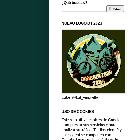
¿Qué buscas?
NUEVO LOGO DT 2023
autor: @kul_vimavillo
USO DE COOKIES
Este sitio utiliza cookies de Google
para prestar sus servicios y para
analizar su tráfico. Tu dirección IP y
user-agent se comparten con