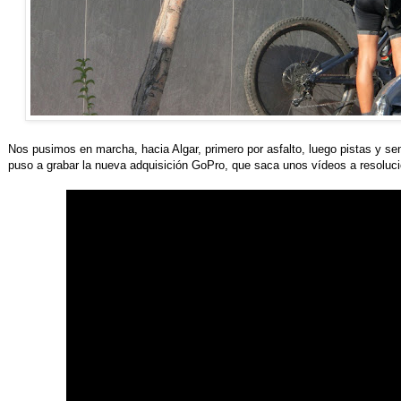
Nos pusimos en marcha, hacia Algar, primero por asfalto, luego pistas y se
puso a grabar la nueva adquisición GoPro, que saca unos vídeos a resolució