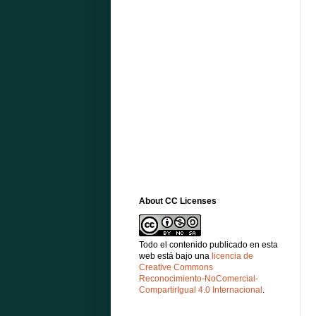
About CC Licenses
Todo el contenido publicado en esta
web está bajo una
licencia de
Creative Commons
Reconocimiento-NoComercial-
CompartirIgual 4.0 Internacional
.