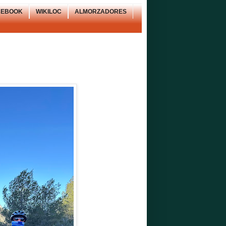
CEBOOK
WIKILOC
ALMORZADORES