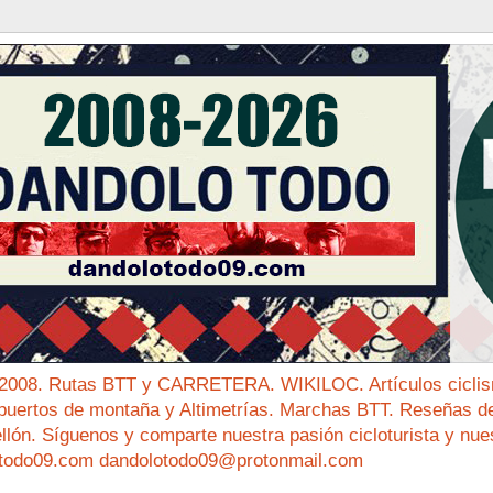
 2008. Rutas BTT y CARRETERA. WIKILOC. Artículos ciclis
puertos de montaña y Altimetrías. Marchas BTT. Reseñas de 
ellón. Síguenos y comparte nuestra pasión cicloturista y nue
todo09.com dandolotodo09@protonmail.com