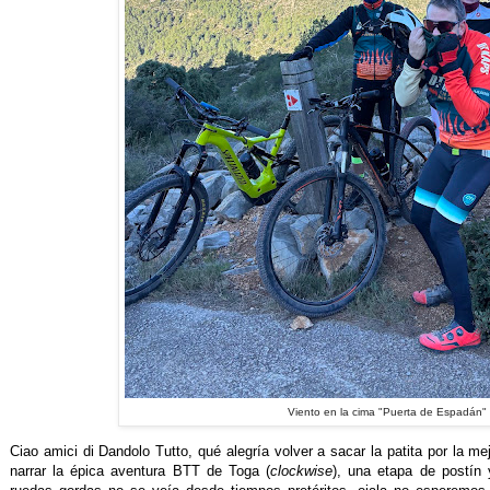
Viento en la cima "Puerta de Espadán"
Ciao amici di Dandolo Tutto, qué alegría volver a sacar la patita por la m
narrar la épica aventura BTT de Toga (
clockwise
), una etapa de postín 