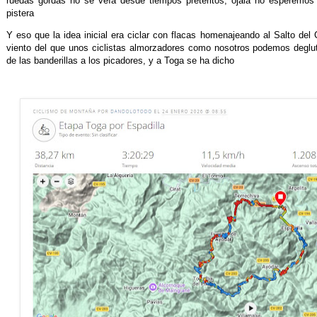
ruedas gordas no se veía desde tiempos pretéritos, ojala no esperemos t
pistera
Y eso que la idea inicial era ciclar con flacas homenajeando al Salto del
viento del que unos ciclistas almorzadores como nosotros podemos deglu
de las banderillas a los picadores, y a Toga se ha dicho