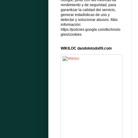
Google, junto con las métricas de
rendimiento y de seguridad, para
garantizar la calidad del servicio,
generar estadísticas de uso y
detectar y solucionar abusos. Más
información:
https://policies.google.com/technolo
gies/cookies
WIKILOC dandolotodo09.com