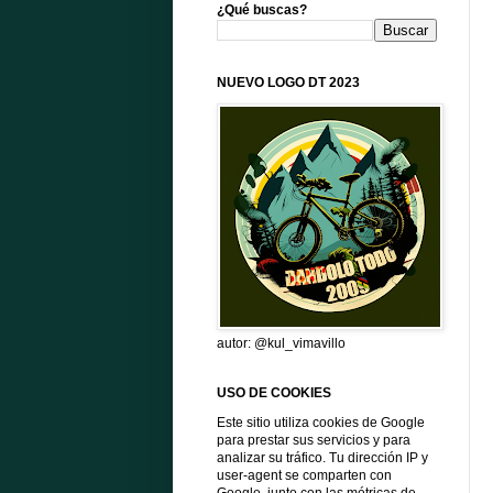
¿Qué buscas?
NUEVO LOGO DT 2023
autor: @kul_vimavillo
USO DE COOKIES
Este sitio utiliza cookies de Google
para prestar sus servicios y para
analizar su tráfico. Tu dirección IP y
user-agent se comparten con