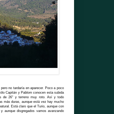
pero no tardaría en aparecer. Poco a poco
 Sólo Capitán y Pablom conocen esta subida
is de 26" y terreno muy roto. Así y todo
as más duras, aunque está vez hay mucho
atural. Está claro que el Turio, aunque con
s, y aunque disgregados vamos avanzando