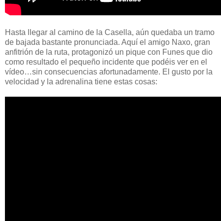
Hasta llegar al camino de la Casella, aún quedaba un tramo
de bajada bastante pronunciada. Aquí el amigo Naxo, gran
anfitrión de la ruta, protagonizó un pique con Funes que dio
como resultado el pequeño incidente que podéis ver en el
vídeo…sin consecuencias afortunadamente. El gusto por la
velocidad y la adrenalina tiene estas cosas: