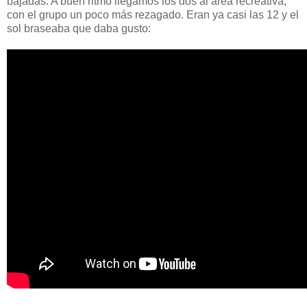
bajadas. A buen ritmo llegamos los dos al área recreativa,
con el grupo un poco más rezagado. Eran ya casi las 12 y el
sol braseaba que daba gusto: