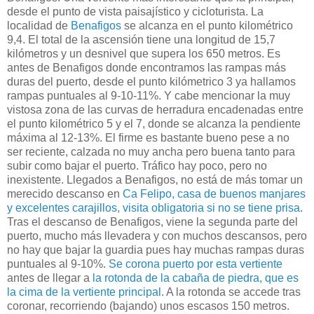
desde el punto de vista paisajístico y cicloturista. La
localidad de
Benafigos
se alcanza en el punto kilométrico
9,4. El total de la ascensión tiene una longitud de 15,7
kilómetros y un desnivel que supera los 650 metros. Es
antes de Benafigos donde encontramos las rampas más
duras del puerto, desde el punto kilómetrico 3 ya hallamos
rampas puntuales al 9-10-11%. Y cabe mencionar la muy
vistosa zona de las curvas de herradura encadenadas entre
el punto kilométrico 5 y el 7, donde se alcanza la pendiente
máxima al 12-13%. El firme es bastante bueno pese a no
ser reciente, calzada no muy ancha pero buena tanto para
subir como bajar el puerto. Tráfico hay poco, pero no
inexistente. Llegados a Benafigos, no está de más tomar un
merecido descanso en
Ca Felipo, casa de buenos manjares
y excelentes carajillos, visita obligatoria si no se tiene prisa
.
Tras el descanso de Benafigos, viene la segunda parte del
puerto, mucho más llevadera y con muchos descansos, pero
no hay que bajar la guardia pues hay muchas rampas duras
puntuales al 9-10%.
Se corona puerto por esta vertiente
antes de llegar a
la rotonda de la cabaña de piedra, que es
la cima de la vertiente principal
. A la rotonda se accede tras
coronar, recorriendo (bajando) unos escasos 150 metros.