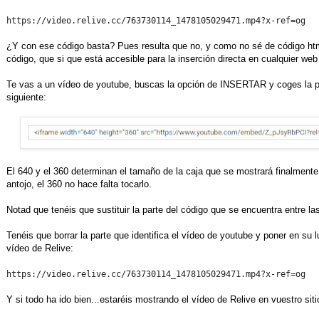
https://video.relive.cc/763730114_1478105029471.mp4?x-ref=og
¿Y con ese código basta? Pues resulta que no, y como no sé de código ht
código, que si que está accesible para la inserción directa en cualquier web
Te vas a un vídeo de youtube, buscas la opción de INSERTAR y coges la pa
siguiente:
El 640 y el 360 determinan el tamaño de la caja que se mostrará finalmente 
antojo, el 360 no hace falta tocarlo.
Notad que tenéis que sustituir la parte del código que se encuentra entre la
Tenéis que borrar la parte que identifica el vídeo de youtube y poner en su lu
vídeo de Relive:
https://video.relive.cc/763730114_1478105029471.mp4?x-ref=og
Y si todo ha ido bien...estaréis mostrando el vídeo de Relive en vuestro sit