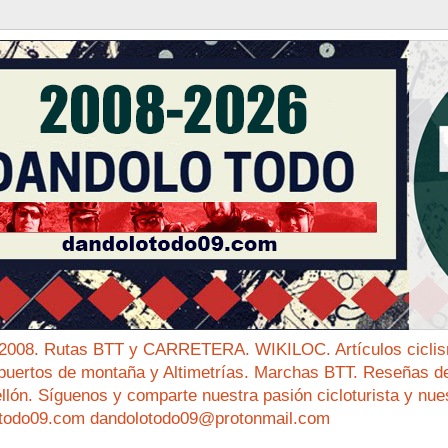
 2008. Rutas BTT y CARRETERA. WIKILOC. Artículos ciclis
puertos de montaña y Altimetrías. Marchas BTT. Reseñas de 
ellón. Síguenos y comparte nuestra pasión cicloturista y nue
todo09.com dandolotodo09@protonmail.com