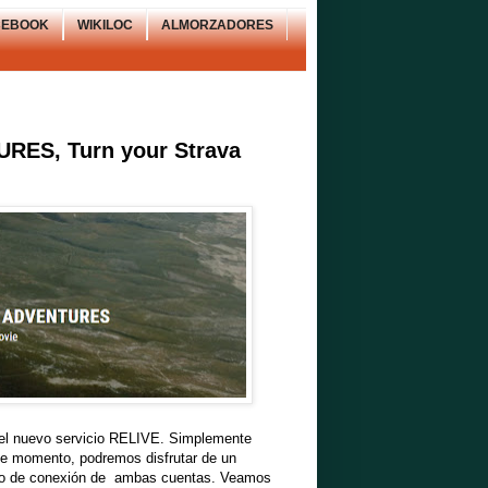
CEBOOK
WIKILOC
ALMORZADORES
ES, Turn your Strava
e el nuevo servicio RELIVE. Simplemente
ese momento, podremos disfrutar de un
nto de conexión de ambas cuentas. Veamos