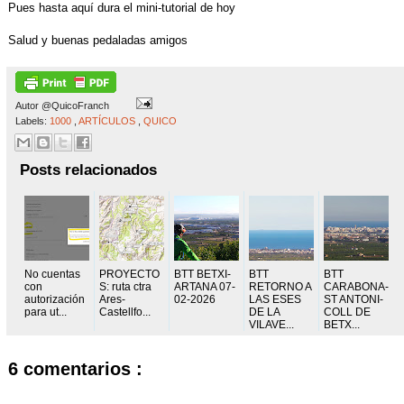
Pues hasta aquí dura el mini-tutorial de hoy
Salud y buenas pedaladas amigos
Autor
@QuicoFranch
Labels:
1000
,
ARTÍCULOS
,
QUICO
Posts relacionados
No cuentas
PROYECTO
BTT BETXI-
BTT
BTT
con
S: ruta ctra
ARTANA 07-
RETORNO A
CARABONA-
autorización
Ares-
02-2026
LAS ESES
ST ANTONI-
para ut...
Castellfo...
DE LA
COLL DE
VILAVE...
BETX...
6 comentarios :