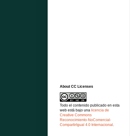
About CC Licenses
Todo el contenido publicado en esta
web está bajo una
licencia de
Creative Commons
Reconocimiento-NoComercial-
CompartirIgual 4.0 Internacional
.