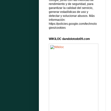
Google, junto con las métricas de
rendimiento y de seguridad, para
garantizar la calidad del servicio,
generar estadísticas de uso y
detectar y solucionar abusos. Más
información:
https://policies.google.com/technolo
gies/cookies
WIKILOC dandolotodo09.com