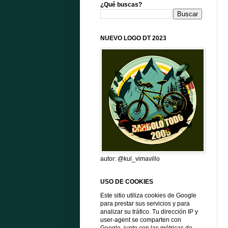
¿Qué buscas?
NUEVO LOGO DT 2023
autor: @kul_vimavillo
USO DE COOKIES
Este sitio utiliza cookies de Google
para prestar sus servicios y para
analizar su tráfico. Tu dirección IP y
user-agent se comparten con