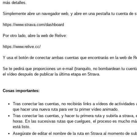
más detalles.
Simplemente abre un navegador web, y abre en una pestaña tu cuenta de s
https://www.strava.com/dashboard
Por otro lado, abre la web de Relive:
https://www.relive.cc/
Y usa el botón de conectar ambas cuentas que encontrarás en la web de Re
Se te pedirá que proporciones un e-mail (tranquilo, no bombardean tu cuenta
el vídeo después de publicar la última etapa en Strava.
Cosas importantes:
Tras conectar las cuentas, no recibirás links a vídeos de actividades
que hacer una nueva ruta para ver tu primer vídeo animado.
Tras conectar las cuentas, y hacer tu primera ruta y subirla a strava
horas. En las sucesivas rutas que cuelgues, el proceso es mucho más
está listo.
Asegúrate de editar el nombre de la ruta en Strava al momento de subir