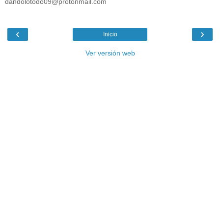
dandolotodo09@protonmail.com
‹
›
Inicio
Ver versión web