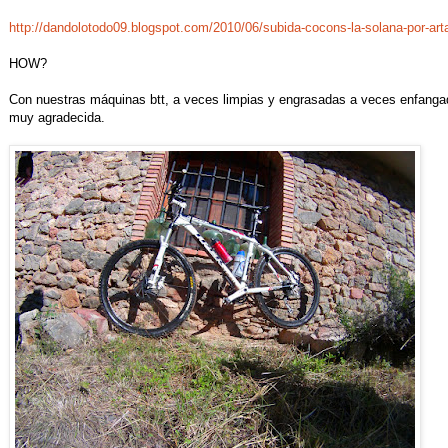
http://dandolotodo09.blogspot.com/2010/06/subida-cocons-la-solana-por-art
HOW?
Con nuestras máquinas btt, a veces limpias y engrasadas a veces enfanga
muy agradecida.