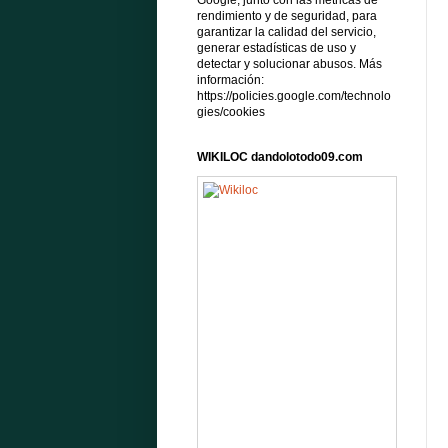
Google, junto con las métricas de
rendimiento y de seguridad, para
garantizar la calidad del servicio,
generar estadísticas de uso y
detectar y solucionar abusos. Más
información:
https://policies.google.com/technolo
gies/cookies
WIKILOC dandolotodo09.com