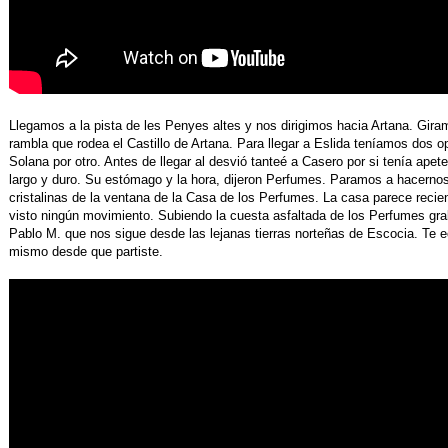
Llegamos a la pista de les Penyes altes y nos dirigimos hacia Artana. Giram
rambla que rodea el Castillo de Artana. Para llegar a Eslida teníamos dos o
Solana por otro. Antes de llegar al desvió tanteé a Casero por si tenía ape
largo y duro. Su estómago y la hora, dijeron Perfumes. Paramos a hacernos l
cristalinas de la ventana de la Casa de los Perfumes. La casa parece rec
visto ningún movimiento. Subiendo la cuesta asfaltada de los Perfumes g
Pablo M. que nos sigue desde las lejanas tierras norteñas de Escocia. Te
mismo desde que partiste.