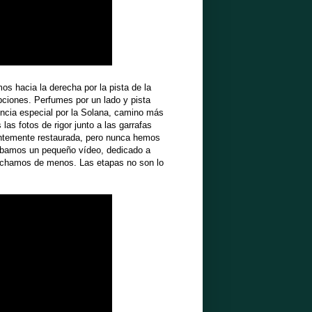
os hacia la derecha por la pista de la
pciones. Perfumes por un lado y pista
tencia especial por la Solana, camino más
as fotos de rigor junto a las garrafas
ientemente restaurada, pero nunca hemos
rabamos un pequeño vídeo, dedicado a
 echamos de menos. Las etapas no son lo