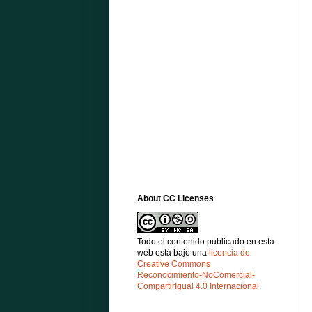
About CC Licenses
Todo el contenido publicado en esta
web está bajo una
licencia de
Creative Commons
Reconocimiento-NoComercial-
CompartirIgual 4.0 Internacional
.