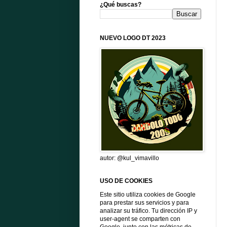
¿Qué buscas?
NUEVO LOGO DT 2023
autor: @kul_vimavillo
USO DE COOKIES
Este sitio utiliza cookies de Google
para prestar sus servicios y para
analizar su tráfico. Tu dirección IP y
user-agent se comparten con