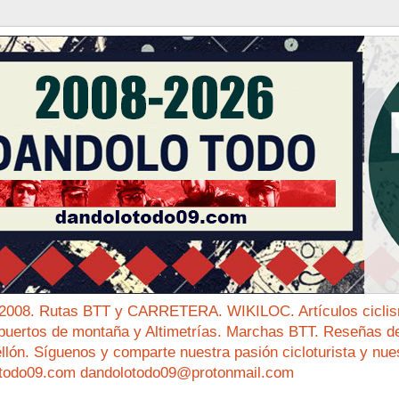
 2008. Rutas BTT y CARRETERA. WIKILOC. Artículos ciclis
puertos de montaña y Altimetrías. Marchas BTT. Reseñas de 
ellón. Síguenos y comparte nuestra pasión cicloturista y nue
todo09.com dandolotodo09@protonmail.com