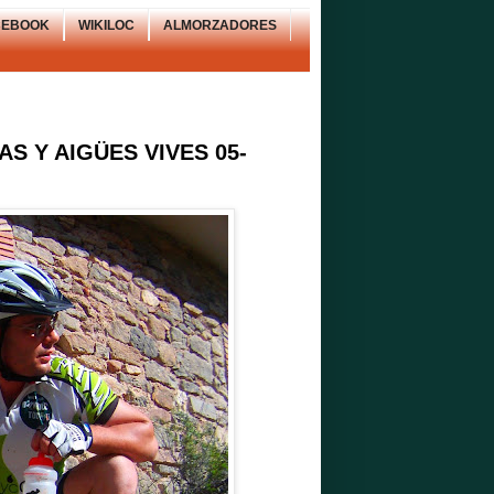
CEBOOK
WIKILOC
ALMORZADORES
 Y AIGÜES VIVES 05-