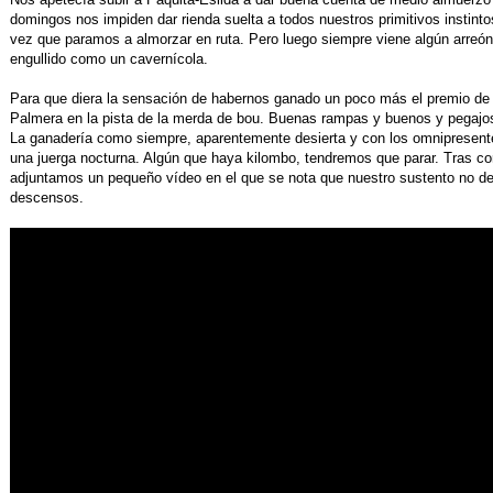
domingos nos impiden dar rienda suelta a todos nuestros primitivos instint
vez que paramos a almorzar en ruta. Pero luego siempre viene algún arreón 
engullido como un cavernícola.
Para que diera la sensación de habernos ganado un poco más el premio de 
Palmera en la pista de la merda de bou. Buenas rampas y buenos y pegajo
La ganadería como siempre, aparentemente desierta y con los omnipresent
una juerga nocturna. Algún que haya kilombo, tendremos que parar. Tras co
adjuntamos un pequeño vídeo en el que se nota que nuestro sustento no d
descensos.