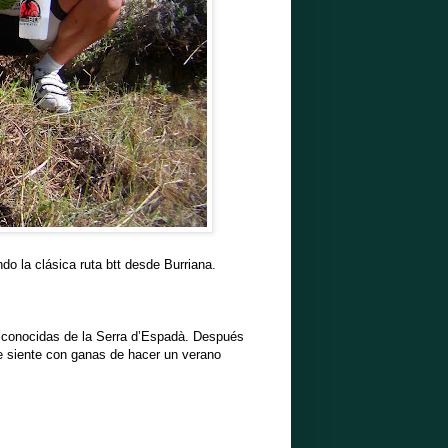
o la clásica ruta btt desde Burriana.
ás conocidas de la Serra d’Espadà. Después
se siente con ganas de hacer un verano