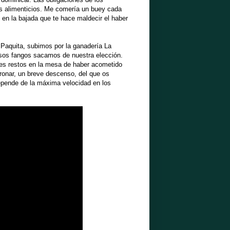
os alimenticios. Me comería un buey cada
en la bajada que te hace maldecir el haber
Paquita, subimos por la ganadería La
sos fangos sacamos de nuestra elección.
es restos en la mesa de haber acometido
ronar, un breve descenso, del que os
epende de la máxima velocidad en los