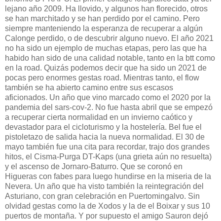
lejano año 2009. Ha llovido, y algunos han florecido, otros
se han marchitado y se han perdido por el camino. Pero
siempre manteniendo la esperanza de recuperar a algún
Calonge perdido, o de descubrir alguno nuevo. El año 2021
no ha sido un ejemplo de muchas etapas, pero las que ha
habido han sido de una calidad notable, tanto en la btt como
en la road. Quizás podemos decir que ha sido un 2021 de
pocas pero enormes gestas road. Mientras tanto, el flow
también se ha abierto camino entre sus escasos
aficionados. Un año que vino marcado como el 2020 por la
pandemia del sars-cov-2. No fue hasta abril que se empezó
a recuperar cierta normalidad en un invierno caótico y
devastador para el cicloturismo y la hostelería. Bel fue el
pistoletazo de salida hacia la nueva normalidad. El 30 de
mayo también fue una cita para recordar, trajo dos grandes
hitos, el Cisma-Purga DT-Kaps (una grieta aún no resuelta)
y el ascenso de Jornaro-Baturro. Que se coronó en
Higueras con fabes para luego hundirse en la miseria de la
Nevera. Un año que ha visto también la reintegración del
Asturiano, con gran celebración en Puertomingalvo. Sin
olvidad gestas como la de Xodos y la de el Boixar y sus 10
puertos de montaña. Y por supuesto el amigo Sauron dejó