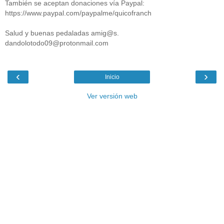
También se aceptan donaciones vía Paypal:
https://www.paypal.com/paypalme/quicofranch
Salud y buenas pedaladas amig@s.
dandolotodo09@protonmail.com
‹
›
Inicio
Ver versión web