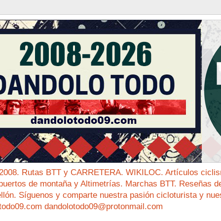
 2008. Rutas BTT y CARRETERA. WIKILOC. Artículos ciclis
puertos de montaña y Altimetrías. Marchas BTT. Reseñas de 
ellón. Síguenos y comparte nuestra pasión cicloturista y nue
todo09.com dandolotodo09@protonmail.com