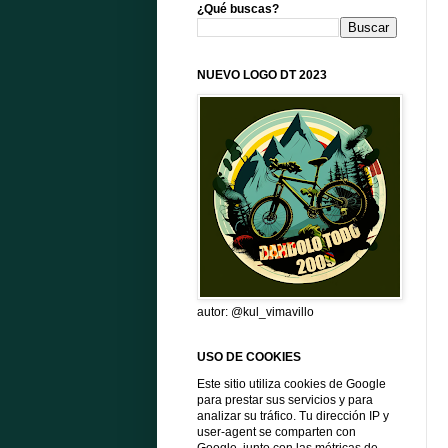
¿Qué buscas?
NUEVO LOGO DT 2023
autor: @kul_vimavillo
USO DE COOKIES
Este sitio utiliza cookies de Google
para prestar sus servicios y para
analizar su tráfico. Tu dirección IP y
user-agent se comparten con