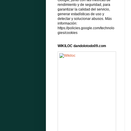
Google, junto con las métricas de
rendimiento y de seguridad, para
garantizar la calidad del servicio,
generar estadísticas de uso y
detectar y solucionar abusos. Más
información:
https://policies.google.com/technolo
gies/cookies
WIKILOC dandolotodo09.com