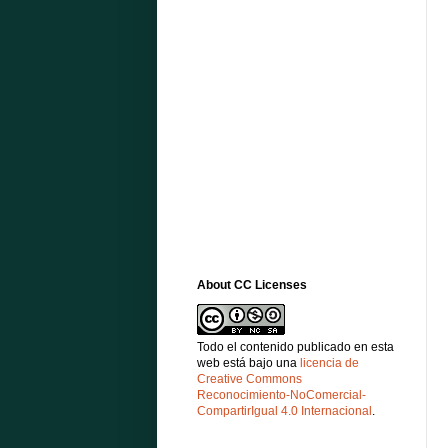
About CC Licenses
Todo el contenido publicado en esta
web está bajo una
licencia de
Creative Commons
Reconocimiento-NoComercial-
CompartirIgual 4.0 Internacional
.