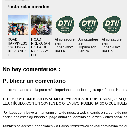
Posts relacionados
ROAD
ROAD
Almorzadore
Almorzadore
Almorzadore
HAPPINESS
PREPARAN
s en
s en
s en
CYCLING -
DO LA 10
Tripadvisor:
Tripadvisor:
Tripadvisor:
BUSCANDO
PICOS - 2º
Bar Le...
Bar Ra...
Bar Co...
L...
BU...
No hay comentarios :
Publicar un comentario
Los comentarios son la parte más importante de este blog, tú opinión nos interes
TODOS LOS COMENTARIOS SE MODERAN ANTES DE PUBLICARSE, CUALQ
EL ARTÍCULO, CON UN CONTENIDO OFENSIVO, PUBLICITARIO O QUE HUELA
Por favor, contribuye al mantenimiento de nuestra web clicando en alguno de nues
acción nos estás ayudando al pago anual del dominio de la web y otros servicio
También se aceptan donaciones vía Paypal: https://www.paypal.com/paypalme/q