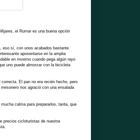
 Mijares, el Rumar es una buena opción
do, eso sí, con unos acabados bastante
interesante aposentarse en la amplia
adable en invierno cuando pega algún rayo
ue uno puede almorzar con la bicicleta
d correcta. El pan no era recién hecho, pero
 el mesonero nos agració con una ensalada
n mucha calma para prepararlos, tanta, que
e precios cicloturistas de nuestra
sta.