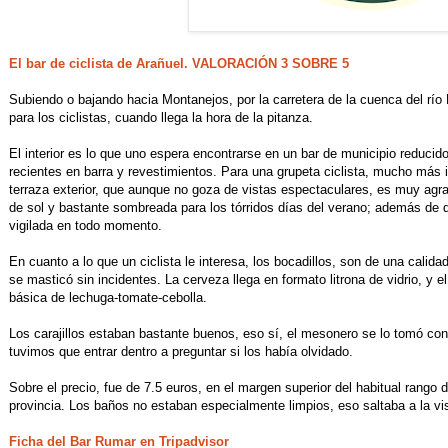
El bar de ciclista de Arañuel. VALORACIÓN 3 SOBRE 5
Subiendo o bajando hacia Montanejos, por la carretera de la cuenca del río
para los ciclistas, cuando llega la hora de la pitanza.
El interior es lo que uno espera encontrarse en un bar de municipio reduci
recientes en barra y revestimientos. Para una grupeta ciclista, mucho más 
terraza exterior, que aunque no goza de vistas espectaculares, es muy agr
de sol y bastante sombreada para los tórridos días del verano; además de q
vigilada en todo momento.
En cuanto a lo que un ciclista le interesa, los bocadillos, son de una calida
se masticó sin incidentes. La cerveza llega en formato litrona de vidrio, y
básica de lechuga-tomate-cebolla.
Los carajillos estaban bastante buenos, eso sí, el mesonero se lo tomó co
tuvimos que entrar dentro a preguntar si los había olvidado.
Sobre el precio, fue de 7.5 euros, en el margen superior del habitual rango d
provincia. Los baños no estaban especialmente limpios, eso saltaba a la vi
Ficha del Bar Rumar en Tripadvisor