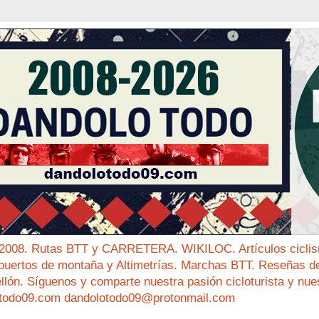
 2008. Rutas BTT y CARRETERA. WIKILOC. Artículos ciclis
puertos de montaña y Altimetrías. Marchas BTT. Reseñas de 
ellón. Síguenos y comparte nuestra pasión cicloturista y nue
todo09.com dandolotodo09@protonmail.com