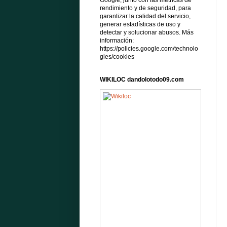
Google, junto con las métricas de
rendimiento y de seguridad, para
garantizar la calidad del servicio,
generar estadísticas de uso y
detectar y solucionar abusos. Más
información:
https://policies.google.com/technolo
gies/cookies
WIKILOC dandolotodo09.com