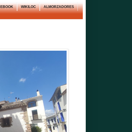
CEBOOK
WIKILOC
ALMORZADORES