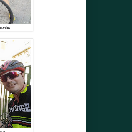
ecesitar
agua