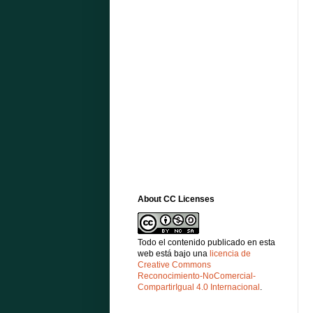
About CC Licenses
Todo el contenido publicado en esta
web está bajo una
licencia de
Creative Commons
Reconocimiento-NoComercial-
CompartirIgual 4.0 Internacional
.