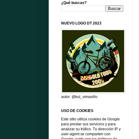
¿Qué buscas?
NUEVO LOGO DT 2023
autor: @kul_vimavillo
USO DE COOKIES
Este sitio utiliza cookies de Google
para prestar sus servicios y para
analizar su tráfico. Tu dirección IP y
user-agent se comparten con