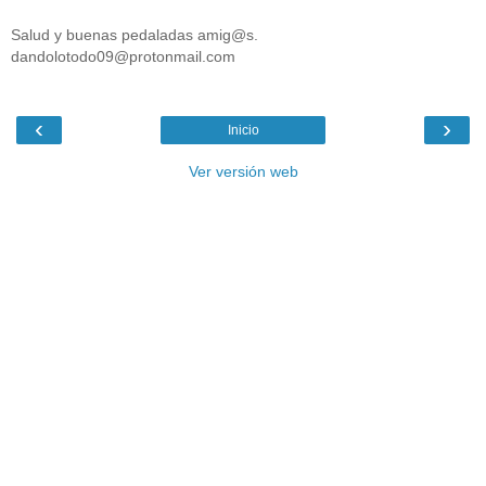
Salud y buenas pedaladas amig@s.
dandolotodo09@protonmail.com
‹
›
Inicio
Ver versión web