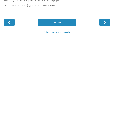
Salud y buenas pedaladas amig@s.
dandolotodo09@protonmail.com
‹
›
Inicio
Ver versión web