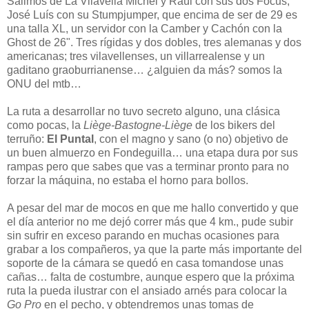
Salimos de La Vilavella Michel y Raúl con sus dos Focus,
José Luís con su Stumpjumper, que encima de ser de 29 es
una talla XL, un servidor con la Camber y Cachón con la
Ghost de 26". Tres rígidas y dos dobles, tres alemanas y dos
americanas; tres vilavellenses, un villarrealense y un
gaditano graoburrianense… ¿alguien da más? somos la
ONU del mtb…
La ruta a desarrollar no tuvo secreto alguno, una clásica
como pocas, la
Liège-Bastogne-Liège
de los bikers del
terruño:
El Puntal
, con el magno y sano (o no) objetivo de
un buen almuerzo en Fondeguilla… una etapa dura por sus
rampas pero que sabes que vas a terminar pronto para no
forzar la máquina, no estaba el horno para bollos.
A pesar del mar de mocos en que me hallo convertido y que
el día anterior no me dejó correr más que 4 km., pude subir
sin sufrir en exceso parando en muchas ocasiones para
grabar a los compañeros, ya que la parte más importante del
soporte de la cámara se quedó en casa tomandose unas
cañas… falta de costumbre, aunque espero que la próxima
ruta la pueda ilustrar con el ansiado arnés para colocar la
Go Pro
en el pecho, y obtendremos unas tomas de