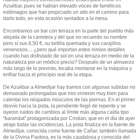
Azuébar, pues se habían elevado voces de famélicos
estómagos que han propiciado un alto en el camino para
darlo todo, en esta ocasión sentados a la mesa.
Encontramos un bar con terraza en la parte del pueblo más
alejada de la carretera y del que no recuerdo su nombre
pero sí sus 6,50 €, su tortilla quemada y sus carajillos
venenosos… ¿pero qué importan estos nimios detalles
cuando has disfrutado de sol en una terraza en medio de la
naturaleza por un módico precio? Después de un almuerzo
más largo de lo previsto, tocaba montarse en la máquina y
enfilar hacia el principio real de la etapa.
De Azuébar a Almedijar hay tramos con algunas subidas no
demasiado prolongadas que nos vinieron muy bien para
calentar los relajados músculos de las piernas. En el primer
desvío hacia la pista, la pendiente llegó de repente y se
oyeron ruidos de cambios al límite más alguna caída tipo
“barandat” protagonizada por Cristian, que en el día de ayer
atrajo todas las incidencias. La pista finaliza en la fuente de
Almedíjar, conocida como fuente de Cañar, también llamada
de la Divina Pastora, es la más caudalosa y conocida del