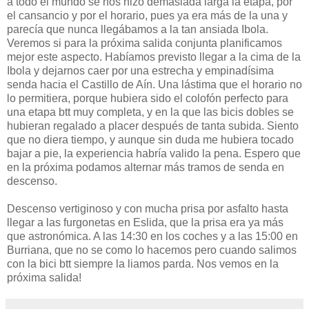
a todo el mundo se nos hizo demasiada larga la etapa, por
el cansancio y por el horario, pues ya era más de la una y
parecía que nunca llegábamos a la tan ansiada Ibola.
Veremos si para la próxima salida conjunta planificamos
mejor este aspecto. Habíamos previsto llegar a la cima de la
Ibola y dejarnos caer por una estrecha y empinadísima
senda hacia el Castillo de Aín. Una lástima que el horario no
lo permitiera, porque hubiera sido el colofón perfecto para
una etapa btt muy completa, y en la que las bicis dobles se
hubieran regalado a placer después de tanta subida. Siento
que no diera tiempo, y aunque sin duda me hubiera tocado
bajar a pie, la experiencia habría valido la pena. Espero que
en la próxima podamos alternar más tramos de senda en
descenso.
Descenso vertiginoso y con mucha prisa por asfalto hasta
llegar a las furgonetas en Eslida, que la prisa era ya más
que astronómica. A las 14:30 en los coches y a las 15:00 en
Burriana, que no se como lo hacemos pero cuando salimos
con la bici btt siempre la liamos parda. Nos vemos en la
próxima salida!