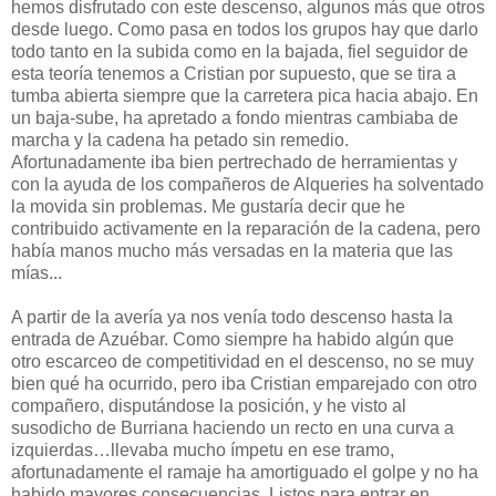
hemos disfrutado con este descenso, algunos más que otros
desde luego. Como pasa en todos los grupos hay que darlo
todo tanto en la subida como en la bajada, fiel seguidor de
esta teoría tenemos a Cristian por supuesto, que se tira a
tumba abierta siempre que la carretera pica hacia abajo. En
un baja-sube, ha apretado a fondo mientras cambiaba de
marcha y la cadena ha petado sin remedio.
Afortunadamente iba bien pertrechado de herramientas y
con la ayuda de los compañeros de Alqueries ha solventado
la movida sin problemas. Me gustaría decir que he
contribuido activamente en la reparación de la cadena, pero
había manos mucho más versadas en la materia que las
mías...
A partir de la avería ya nos venía todo descenso hasta la
entrada de Azuébar. Como siempre ha habido algún que
otro escarceo de competitividad en el descenso, no se muy
bien qué ha ocurrido, pero iba Cristian emparejado con otro
compañero, disputándose la posición, y he visto al
susodicho de Burriana haciendo un recto en una curva a
izquierdas…llevaba mucho ímpetu en ese tramo,
afortunadamente el ramaje ha amortiguado el golpe y no ha
habido mayores consecuencias. Listos para entrar en