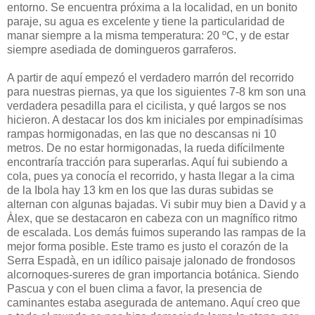
entorno. Se encuentra próxima a la localidad, en un bonito
paraje, su agua es excelente y tiene la particularidad de
manar siempre a la misma temperatura: 20 ºC, y de estar
siempre asediada de domingueros garraferos.
A partir de aquí empezó el verdadero marrón del recorrido
para nuestras piernas, ya que los siguientes 7-8 km son una
verdadera pesadilla para el cicilista, y qué largos se nos
hicieron. A destacar los dos km iniciales por empinadísimas
rampas hormigonadas, en las que no descansas ni 10
metros. De no estar hormigonadas, la rueda difícilmente
encontraría tracción para superarlas. Aquí fui subiendo a
cola, pues ya conocía el recorrido, y hasta llegar a la cima
de la Ibola hay 13 km en los que las duras subidas se
alternan con algunas bajadas. Vi subir muy bien a David y a
Àlex, que se destacaron en cabeza con un magnífico ritmo
de escalada. Los demás fuimos superando las rampas de la
mejor forma posible. Este tramo es justo el corazón de la
Serra Espadà, en un idílico paisaje jalonado de frondosos
alcornoques-sureres de gran importancia botánica. Siendo
Pascua y con el buen clima a favor, la presencia de
caminantes estaba asegurada de antemano. Aquí creo que