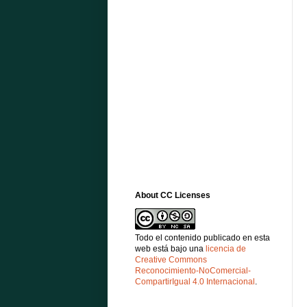
About CC Licenses
Todo el contenido publicado en esta
web está bajo una
licencia de
Creative Commons
Reconocimiento-NoComercial-
CompartirIgual 4.0 Internacional
.