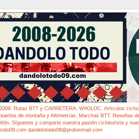
 2008. Rutas BTT y CARRETERA. WIKILOC. Artículos ciclis
puertos de montaña y Altimetrías. Marchas BTT. Reseñas de 
ellón. Síguenos y comparte nuestra pasión cicloturista y nue
todo09.com dandolotodo09@protonmail.com