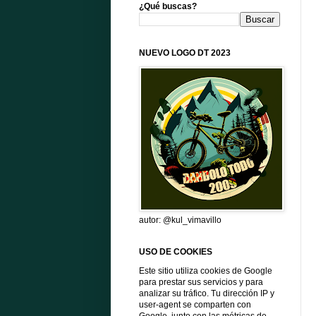
¿Qué buscas?
NUEVO LOGO DT 2023
autor: @kul_vimavillo
USO DE COOKIES
Este sitio utiliza cookies de Google
para prestar sus servicios y para
analizar su tráfico. Tu dirección IP y
user-agent se comparten con