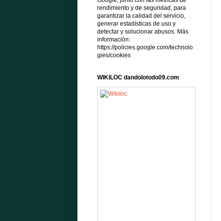
Google, junto con las métricas de
rendimiento y de seguridad, para
garantizar la calidad del servicio,
generar estadísticas de uso y
detectar y solucionar abusos. Más
información:
https://policies.google.com/technolo
gies/cookies
WIKILOC dandolotodo09.com