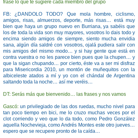
frase lo que te sugiere cada miembro del grupo
FB: ¿DANDOLO TODO? Que mola hombre, ciclismo,
amigos, risas, almuerzos, deporte, más
risas… está muy
bien que haya un grupo nuevo en Burriana, ya sabéis que
los de toda la vida son muy mayores, vosotros lo dais todo y
encima siendo amigos de siempre, siento mucha envidia
sana, algún día saldré con vosotros, ojalá pudiera salir con
mis amigos del mismo modo… y si hay gente que está en
contra vuestra o no les parece bien pues que la chupen… y
que la sigan chupando… por cierto, éste va a ser mi disfraz
para Misericordia 2010, un montón de muñequitos con la
albiceleste atados a mí y yo con el chándal de Argentina
saltando toda la noche… así me veréis…
DT: Serás más que bienvenido… las frases y nos vamos
Gascó:
un privilegiado de las dos ruedas, mucho nivel para
tan poco tiempo en bici, me lo cruzo muchas veces por el
clot corriendo y veo que lo da todo, como Pedro González
aquella Nochevieja, como Andrés Montes este otro jueves…
espero que se recupere pronto de la caída…