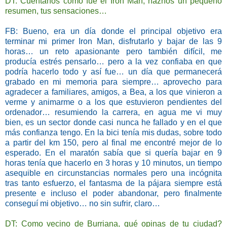
DT: Cuéntanos cómo fue el Iron Man, haznos un pequeño
resumen, tus sensaciones…
FB: Bueno, era un día donde el principal objetivo era
terminar mi primer Iron Man, disfrutarlo y bajar de las 9
horas… un reto apasionante pero también difícil, me
producía estrés pensarlo… pero a la vez confiaba en que
podría hacerlo todo y así fue… un día que permanecerá
grabado en mi memoria para siempre… aprovecho para
agradecer a familiares, amigos, a Bea, a los que vinieron a
verme y animarme o a los que estuvieron pendientes del
ordenador… resumiendo la carrera, en agua me vi muy
bien, es un sector donde casi nunca he fallado y en el que
más confianza tengo. En la bici tenía mis dudas, sobre todo
a partir del km 150, pero al final me encontré mejor de lo
esperado. En el maratón sabía que si quería bajar en 9
horas tenía que hacerlo en 3 horas y 10 minutos, un tiempo
asequible en circunstancias normales pero una incógnita
tras tanto esfuerzo, el fantasma de la pájara siempre está
presente e incluso el poder abandonar, pero finalmente
conseguí mi objetivo… no sin sufrir, claro…
DT: Como vecino de Burriana, qué opinas de tu ciudad?