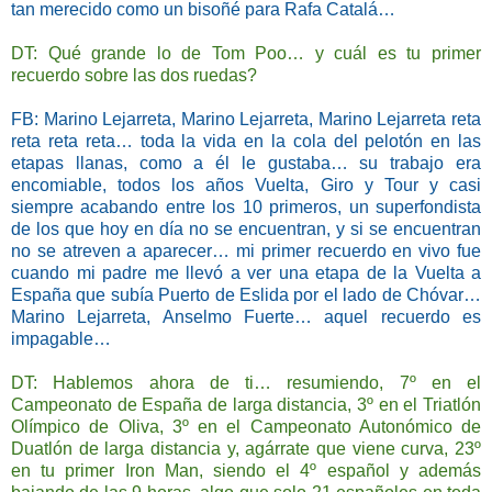
tan merecido como un bisoñé para Rafa Catalá…
DT: Qué grande lo de Tom Poo… y cuál es tu primer
recuerdo sobre las dos ruedas?
FB: Marino Lejarreta, Marino Lejarreta, Marino Lejarreta reta
reta reta reta… toda la vida en la cola del pelotón en las
etapas llanas, como a él le gustaba… su trabajo era
encomiable, todos los años Vuelta, Giro y Tour y casi
siempre acabando entre los 10 primeros, un superfondista
de los que hoy en día no se encuentran, y si se encue
ntran
no se atreven a aparecer… mi primer recuerdo en vivo fue
cuando mi padre me llevó a ver una etapa de la Vuelta a
España que subía Puerto de Eslida por el lado de Chóvar…
Marino Lejarreta, Anselmo Fuerte… aquel recuerdo es
impagable…
DT: Hablemos ahora de ti… resumiendo, 7º en el
Campeonato de España de larga distancia, 3º en el Triatlón
Olímpico de Oliva, 3º en el Campeonato Autonómico de
Duatlón de larga distancia y, agárrate que viene curva, 23º
en tu primer Iron Man, siendo el 4º español y además