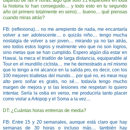
bajando de las 9 horas, algo que solo 21 españoles en toda
la historia
lo han conseguido… y todo esto en tu segundo
año (el primero totalmente en serio)… bueno… qué piensas
cuando miras atrás?
FB: (reflexiona)… no me arrepiento de nada, me encantaría
volver a ser adolescente… o quizás niño… tengo mucha
nostalgia de volver a ser joven… mirando ya no tan atrás,
veo todos estos logros y realmente veo que no son logros,
sino metas que se han cumplido. Espero algún día estar en
Hawai, la meca el triatlón de larga distancia, equiparable al
Tour en el mundillo ciclista… me he demostrado a mí mismo
que lo tengo a mi alcance en la salida pro, es decir, con los
100 mejores triatletas del mundo… por qué no, es mear muy
alto pero soñar es gratis, no sé… todavía tengo mucho
margen de mejora y si las lesiones me respetan lo
quiero
intentar. Sería la ostia en verso, me produciría tanto placer
como violar a Arkipop y el Soma a la vez…
DT: ¿Cuántas horas entrenas de media?
FB: Entre 15 y 20 semanales, aunque está claro que hay
semanas de 30 horas o incluso más… también hay