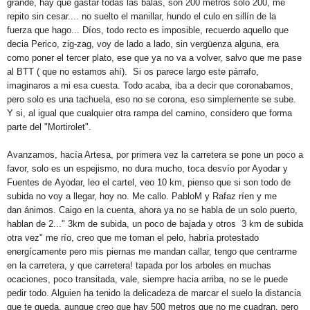
grande, hay que gastar todas las balas, son 200 metros solo 200, me
repito sin cesar.... no suelto el manillar, hundo el culo en sillín de la
fuerza que hago... Díos, todo recto es imposible, recuerdo aquello que
decia Perico, zig-zag, voy de lado a lado, sin vergüenza alguna, era
como poner el tercer plato, ese que ya no va a volver, salvo que me pase
al BTT ( que no estamos ahí). Si os parece largo este párrafo,
imaginaros a mi esa cuesta. Todo acaba, iba a decir que coronabamos,
pero solo es una tachuela, eso no se corona, eso simplemente se sube.
Y si, al igual que cualquier otra rampa del camino, considero que forma
parte del "Mortirolet".
Avanzamos, hacía Artesa, por primera vez la carretera se pone un poco a
favor, solo es un espejismo, no dura mucho, toca desvío por Ayodar y
Fuentes de Ayodar, leo el cartel, veo 10 km, pienso que si son todo de
subida no voy a llegar, hoy no. Me callo. PabloM y Rafaz ríen y me
dan ánimos. Caigo en la cuenta, ahora ya no se habla de un solo puerto,
hablan de 2..." 3km de subida, un poco de bajada y otros 3 km de subida
otra vez" me río, creo que me toman el pelo, habría protestado
energícamente pero mis piernas me mandan callar, tengo que centrarme
en la carretera, y que carretera! tapada por los arboles en muchas
ocaciones, poco transitada, vale, siempre hacia arriba, no se le puede
pedir todo. Alguien ha tenido la delicadeza de marcar el suelo la distancia
que te queda, aunque creo que hay 500 metros que no me cuadran, pero