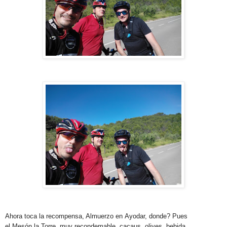
Ahora toca la recompensa, Almuerzo en Ayodar, donde? Pues
el Mesón la Torre, muy recondemable, cacaus, olives, bebida...