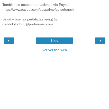
También se aceptan donaciones vía Paypal:
https://www.paypal.com/paypalme/quicofranch
Salud y buenas pedaladas amig@s.
dandolotodo09@protonmail.com
‹
›
Inicio
Ver versión web