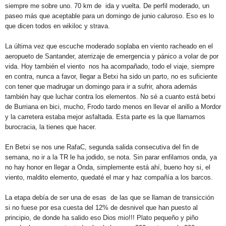
siempre me sobre uno. 70 km de ida y vuelta. De perfil moderado, un
paseo más que aceptable para un domingo de junio caluroso. Eso es lo
que dicen todos en wikiloc y strava.
La última vez que escuche moderado soplaba en viento racheado en el
aeropueto de Santander, aterrizaje de emergencia y pánico a volar de por
vida. Hoy también el viento nos ha acompañado, todo el viaje, siempre
en contra, nunca a favor, llegar a Betxi ha sido un parto, no es suficiente
con tener que madrugar un domingo para ir a sufrir, ahora además
también hay que luchar contra los elementos. No sé a cuanto está betxi
de Burriana en bici, mucho, Frodo tardo menos en llevar el anillo a Mordor
y la carretera estaba mejor asfaltada. Esta parte es la que llamamos
burocracia, la tienes que hacer.
En Betxi se nos une RafaC, segunda salida consecutiva del fin de
semana, no ir a la TR le ha jodido, se nota. Sin parar enfilamos onda, ya
no hay honor en llegar a Onda, simplemente está ahí, bueno hoy si, el
viento, maldito elemento, quedaté el mar y haz compañía a los barcos.
La etapa debía de ser una de esas de las que se llaman de transicción
si no fuese por esa cuesta del 12% de desnivel que han puesto al
principio, de donde ha salido eso Dios mio!!! Plato pequeño y piño