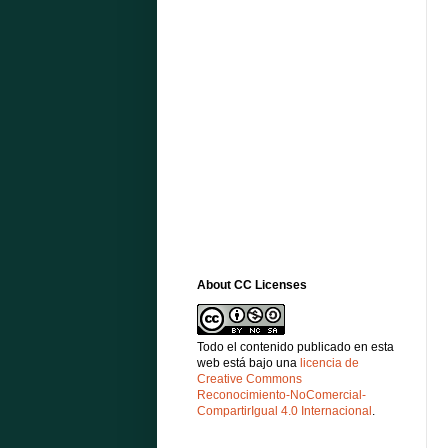
About CC Licenses
Todo el contenido publicado en esta
web está bajo una
licencia de
Creative Commons
Reconocimiento-NoComercial-
CompartirIgual 4.0 Internacional
.