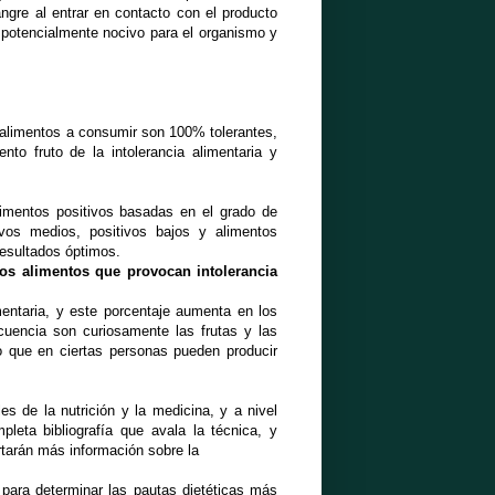
angre al entrar en contacto con el producto
es potencialmente nocivo para el organismo y
s alimentos a consumir son 100% tolerantes,
o fruto de la intolerancia alimentaria y
alimentos positivos basadas en el grado de
tivos medios, positivos bajos y alimentos
resultados óptimos.
los alimentos que provocan intolerancia
entaria, y este porcentaje aumenta en los
cuencia son curiosamente las frutas y las
o que en ciertas personas pueden producir
s de la nutrición y la medicina, y a nivel
leta bibliografía que avala la técnica, y
tarán más información sobre la
n para determinar las pautas dietéticas más