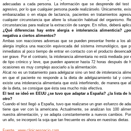
adecuadas a cada persona. La información que se desprende del test n
agresivo, por lo que cualquier persona puede realizárselo. Únicamente, exis
embarazadas o en etapa de lactancia, pacientes en tratamientos agresivo
cualquier circunstancia que altere la situación habitual del organismo.
circunstancias para realizar la extracción de sangre. En niños, deberá aplic
¿Qué diferencias hay entre alergia e intolerancia alimenticia? ¿
negativa a ciertos alimentos?
Ambas son reacciones adversas que se pueden presentar frente a los alim
alergia implica una reacción equivocada del sistema inmunológico, que
inmediatos al poco tiempo de entrar en contacto con el producto desencade
ser grave. Por el contrario, la intolerancia alimentaria no está mediada po
de tipo crónico y leve, que pueden aparecer hasta 72 horas después de h
ocasiones es muy complejo asociarlo a la alimentación.
Alcat no es un tratamiento para adelgazar sino un test de intolerancia alim
en que el paciente no responde a la dieta de adelgazamiento tal y com
existe una intolerancia alimentaria que está interfiriendo, de manera que al
de la dieta, se consigue que ésta sea mucho más efectiva.
El test se ideó en EEUU ¿se tuvo que adaptar a España? ¿la lista de l
otro?
Cuando el test llegó a España, tuvo que realizarse un gran esfuerzo de ad
tiene que ver con la americana. Actualmente, se analizan los 100 alime
nuestra alimentación, y se adapta constantemente a nuevos cambios. Po
un año, se incorporó la soja que tan frecuente es ahora en nuestras dietas.
Fuente : www.clinicaespacio.com