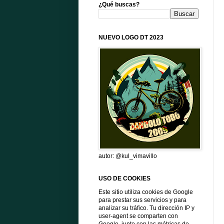
¿Qué buscas?
NUEVO LOGO DT 2023
autor: @kul_vimavillo
USO DE COOKIES
Este sitio utiliza cookies de Google
para prestar sus servicios y para
analizar su tráfico. Tu dirección IP y
user-agent se comparten con