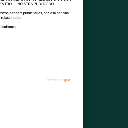
 A TROLL, NO SERÁ PUBLICADO.
tros banners publicitarios, con esa sencilla
s relacionados.
uicofranch
Entrada antigua