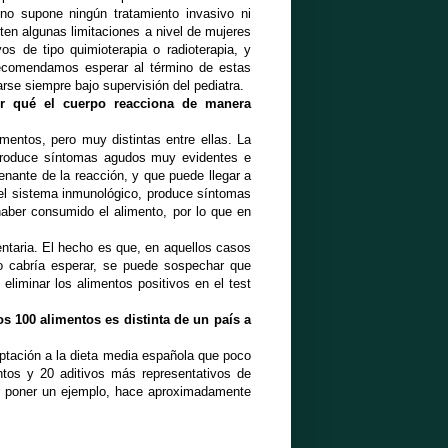
o supone ningún tratamiento invasivo ni
ten algunas limitaciones a nivel de mujeres
s de tipo quimioterapia o radioterapia, y
 Recomendamos esperar al término de estas
arse siempre bajo supervisión del pediatra.
por qué el cuerpo reacciona de manera
entos, pero muy distintas entre ellas. La
 produce síntomas agudos muy evidentes e
nante de la reacción, y que puede llegar a
r el sistema inmunológico, produce síntomas
aber consumido el alimento, por lo que en
entaria. El hecho es que, en aquellos casos
o cabría esperar, se puede sospechar que
 eliminar los alimentos positivos en el test
os 100 alimentos es distinta de un país a
aptación a la dieta media española que poco
ntos y 20 aditivos más representativos de
r poner un ejemplo, hace aproximadamente