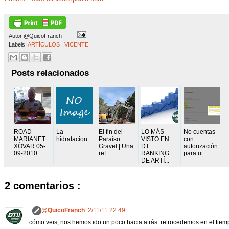
Autor
@QuicoFranch
Labels:
ARTÍCULOS
,
VICENTE
Posts relacionados
ROAD
La
El fin del
LO MÁS
No cuentas
MARIANET +
hidratacion
Paraíso
VISTO EN
con
XÒVAR 05-
Gravel | Una
DT.
autorización
09-2010
ref...
RANKING
para ut...
DE ARTÍ...
2 comentarios :
@QuicoFranch
2/11/11 22:49
cómo veis, nos hemos ido un poco hacia atrás. retrocedemos en el tiemp