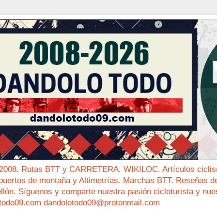
 2008. Rutas BTT y CARRETERA. WIKILOC. Artículos ciclis
puertos de montaña y Altimetrías. Marchas BTT. Reseñas de 
ellón. Síguenos y comparte nuestra pasión cicloturista y nue
todo09.com dandolotodo09@protonmail.com