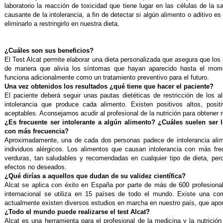
laboratorio la reacción de toxicidad que tiene lugar en las células de la s
causante de la intolerancia, a fin de detectar si algún alimento o aditivo 
eliminarlo a restringirlo en nuestra dieta.
¿Cuáles son sus beneficios?
El Test Alcat permite elaborar una dieta personalizada que asegura que lo
de manera que alivia los síntomas que hayan aparecido hasta el moment
funciona adicionalmente como un tratamiento preventivo para el futuro.
Una vez obtenidos los resultados ¿qué tiene que hacer el paciente?
El paciente deberá seguir unas pautas dietéticas de restricción de los 
intolerancia que produce cada alimento. Existen positivos altos, posi
aceptables. Aconsejamos acudir al profesional de la nutrición para obtener 
¿Es frecuente ser intolerante a algún alimento? ¿Cuáles suelen ser 
con más frecuencia?
Aproximadamente, una de cada dos personas padece de intolerancia alim
individuos alérgicos. Los alimentos que causan intolerancia con más fre
verduras, tan saludables y recomendadas en cualquier tipo de dieta, per
efectos no deseados.
¿Qué dirías a aquellos que dudan de su validez científica?
Alcat se aplica con éxito en España por parte de más de 600 profesionale
internacional se utiliza en 15 países de todo el mundo. Existe una comp
actualmente existen diversos estudios en marcha en nuestro país, que apor
¿Todo el mundo puede realizarse el test Alcat?
Alcat es una herramienta para el profesional de la medicina y la nutrició