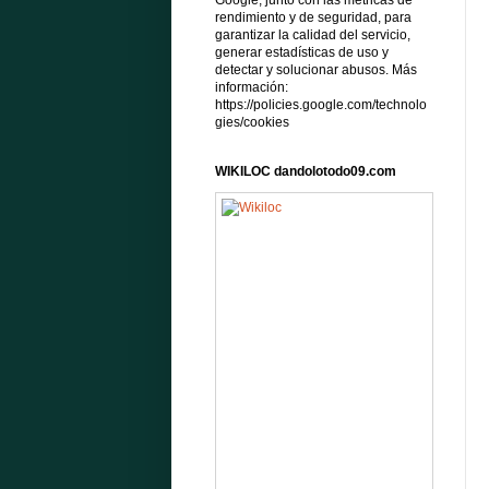
Google, junto con las métricas de
rendimiento y de seguridad, para
garantizar la calidad del servicio,
generar estadísticas de uso y
detectar y solucionar abusos. Más
información:
https://policies.google.com/technolo
gies/cookies
WIKILOC dandolotodo09.com